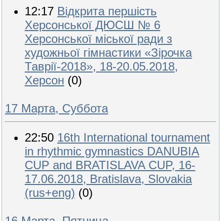
12:17
Відкрита першість
Херсонської ДЮСШ № 6
Херсонської міської ради з
художньої гімнастики «Зірочка
Таврії-2018», 18-20.05.2018,
Херсон
(0)
17 Марта, Суббота
22:50
16th International tournament
in rhythmic gymnastics DANUBIA
CUP and BRATISLAVA CUP, 16-
17.06.2018, Bratislava, Slovakia
(rus+eng)
(0)
16 Марта, Пятница