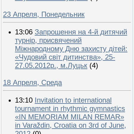
23 Апреля, Понедельник
13:06
Запрошення на 4-й дитячий
турнір, присвячений
Міжнародному Дню захисту дітей:
«Чудовий світ дитинства», 25-
27.05.2012р., м.Луцьк
(4)
18 Апреля, Среда
13:10
Invitation to international
tournament in rhythmic gymnastics
«IN MEMORIAM MILAN REMAR»
in Varaždin, Croatia on 3rd of June,
2012
(0)