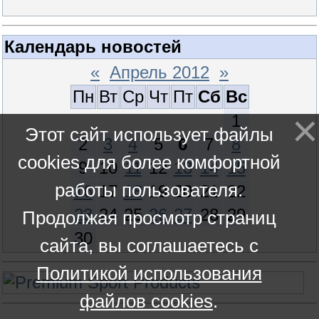
Календарь новостей
«
Апрель 2012
»
Пн
Вт
Ср
Чт
Пт
Сб
Вс
1
Этот сайт использует файлы
2
3
4
5
6
7
8
cookies для более комфортной
9
10
11
12
13
14
15
работы пользователя.
16
17
18
19
20
21
22
23
24
25
26
27
28
29
Продолжая просмотр страниц
30
сайта, вы соглашаетесь с
Политикой использования
файлов cookies
.