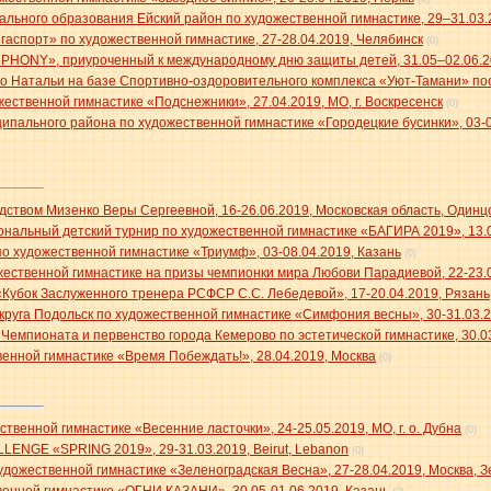
льного образования Ейский район по художественной гимнастике, 29–31.03.
аспорт» по художественной гимнастике, 27-28.04.2019, Челябинск
(0)
HONY», приуроченный к международному дню защиты детей, 31.05–02.06.20
о Натальи на базе Спортивно-оздоровительного комплекса «Уют-Тамани» пос.
ественной гимнастике «Подснежники», 27.04.2019, МО, г. Воскресенск
(0)
ипального района по художественной гимнастике «Городецкие бусинки», 03-
одством Мизенко Веры Сергеевной, 16-26.06.2019, Московская область, Один
нальный детский турнир по художественной гимнастике «БАГИРА 2019», 13.0
о художественной гимнастике «Триумф», 03-08.04.2019, Казань
(0)
жественной гимнастике на призы чемпионки мира Любови Парадиевой, 22-23.
Кубок Заслуженного тренера РСФСР С.С. Лебедевой», 17-20.04.2019, Рязань
круга Подольск по художественной гимнастике «Симфония весны», 30-31.03.2
мпионата и первенство города Кемерово по эстетической гимнастике, 30.03.
енной гимнастике «Время Побеждать!», 28.04.2019, Москва
(0)
ственной гимнастике «Весенние ласточки», 24-25.05.2019, МО, г. о. Дубна
(0)
ENGE «SPRING 2019», 29-31.03.2019, Beirut, Lebanon
(0)
удожественной гимнастике «Зеленоградская Весна», 27-28.04.2019, Москва, 