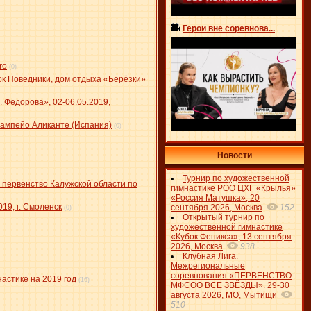
Герои вне соревнова...
ro
(0)
ок Поведники, дом отдыха «Берёзки»
 Федорова», 02-06.05.2019,
ампейо Аликанте (Испания)
(0)
Новости
Турнир по художественной
 первенство Калужской области по
гимнастике РОО ЦХГ «Крылья»
«Россия Матушка», 20
19, г. Смоленск
сентября 2026, Москва
152
(0)
Открытый турнир по
художественной гимнастике
«Кубок Феникса», 13 сентября
2026, Москва
938
Клубная Лига.
Межрегиональные
соревнования «ПЕРВЕНСТВО
астике на 2019 год
(16)
МФСОО ВСЕ ЗВЁЗДЫ». 29-30
августа 2026, МО, Мытищи
510