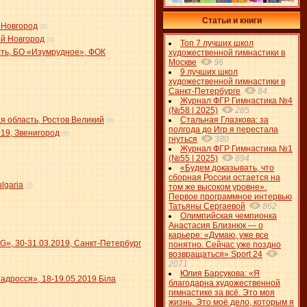
Статьи и книги
 Новгород
(0)
ий Новгород
(0)
Топ 7 лучших школ
сть, БО «Изумрудное», ФОК
художественной гимнастики в
Москве
96
9 лучших школ
художественной гимнастики в
Санкт-Петербурге
84
Журнал ФГР Гимнастика №4
(№58 | 2025)
285
я область, Ростов Великий
Стальная Глазкова: за
(0)
полгода до Игр я перестала
19, Звенигород
(6)
гнуться
380
Журнал ФГР Гимнастика №1
(№55 | 2025)
894
«Будем доказывать, что
)
сборная России остается на
ulgaria
(0)
том же высоком уровне».
Первое программное интервью
Татьяны Сергаевой
862
Олимпийская чемпионка
Анастасия Близнюк — о
карьере: «Думаю, уже все
», 30-31.03.2019, Санкт-Петербург
понятно. Сейчас уже поздно
возвращаться» Sport 24
2071
Юлия Барсукова: «Я
Надросся», 18-19.05.2019 Біла
благодарна художественной
гимнастике за всё. Это моя
жизнь. Это моё дело, которым я