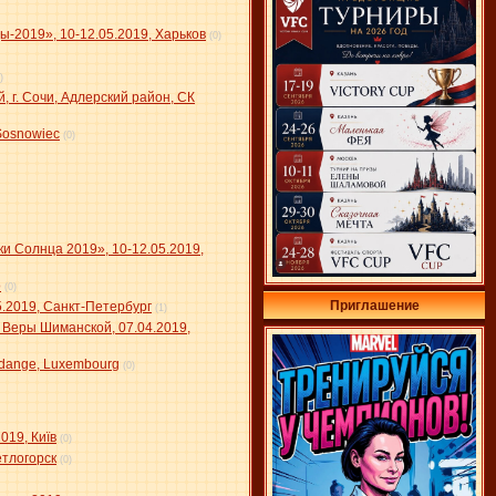
ы-2019», 10-12.05.2019, Харьков
(0)
)
 г. Сочи, Адлерский район, СК
Sosnowiec
(0)
 Солнца 2019», 10-12.05.2019,
о
(0)
Приглашение
.2019, Санкт-Петербург
(1)
Веры Шиманской, 07.04.2019,
ferdange, Luxembourg
(0)
019, Київ
(0)
етлогорск
(0)