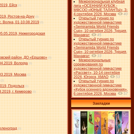
Межрегиональная клубная
2019, Ейск
лига «ОСЕННИЙ КУБОК -
(0)
МФСОО «ЮНЫЕ ТАЛАНТЫ», 3-
4 сентября 2026, Москва
40
19, Ростов-на-Дону
(0)
Открытый турнир по
 Волна, 01-10.08.2019
художественной гимнастике
(0)
«Semiramida World Friends
Cup», 10 октября 2026, Турция,
05.05.2019, Нижегородская
Манавгат
45
Открытый турнир по
художественной гимнастике
«Semiramida World Friends
Cup», 10 октября 2026, Турция,
Манавгат
33
цовский район, ДО «Ершово»
(0)
Межрегиональные
4.2019, Вологда
(0)
соревнования по
художественной гимнастике
«Рассвет», 10-14 сентября
03.2019, Москва
(1)
2026, Югорск, ХМАО
53
(2)
Открытый турнир по
художественной гимнастике
019, Подольск
(1)
«Кубок осеннего вдохновения»,
2019, г. Кемерово
(0)
6 сентября 2026, Москва
57
Закладки
Зеленоград
(0)