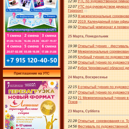
12:30
УТС по художественной гимнаст
12:07
УТС под руководством двукрат
Горизонт
(0)
10:53
III межрегиональные соревнов
10:22
2019: Календарный план офици
09:32
Открытый чемпионат и первенс
25 Марта, Понедельник
19:38
Открытый турнир - фестиваль 
17:58
Межрегиональные соревновани
16:05
Клубный турнир по художестве
15:58
Открытый турнир по художест
10:47
Кубок Чернівецької обласної ди
Приглашение на УТС
24 Марта, Воскресенье
22:15
II открытый турнир по художе
20:17
Открытый турнир по художестве
12:53
21 Межрегиональный турнир в 
Псков
(0)
23 Марта, Суббота
21:28
Открытые соревнования г.о. То
14:56
Фестиваль по художественной 