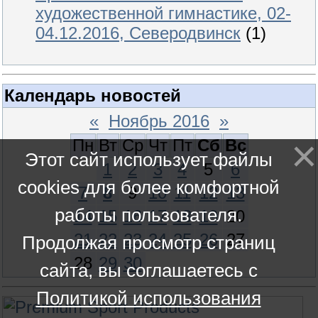
художественной гимнастике, 02-
04.12.2016, Северодвинск
(1)
Календарь новостей
«
Ноябрь 2016
»
Пн
Вт
Ср
Чт
Пт
Сб
Вс
Этот сайт использует файлы
1
2
3
4
5
6
cookies для более комфортной
7
8
9
10
11
12
13
работы пользователя.
14
15
16
17
18
19
20
21
22
23
24
25
26
27
Продолжая просмотр страниц
28
29
30
сайта, вы соглашаетесь с
Политикой использования