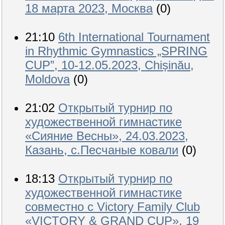
18 марта 2023, Москва
(0)
21:10
6th International Tournament
in Rhythmic Gymnastics „SPRING
CUP”, 10-12.05.2023, Chișinău,
Moldova
(0)
21:02
Открытый турнир по
художественной гимнастике
«Сияние Весны», 24.03.2023,
Казань, с.Песчаные ковали
(0)
18:13
Открытый турнир по
художественной гимнастике
совместно с Victory Family Club
«VICTORY & GRAND CUP», 19