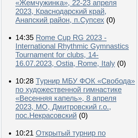
«Жемчужинка», 22-23 апреля
2023, Краснодарский край,
Анапский район, п.Супсех
(0)
14:35
Rome Cup RG 2023 -
International Rhythmic Gymnastics
Tournament for clubs, 14-
16.07.2023, Ostia, Rome, Italy
(0)
10:28
Турнир МБУ ФОК «Свобода»
по художественной гимнастике
«Весенняя капель», 8 апреля
2023, МО, Дмитровский г.о.,
пос.Некрасовский
(0)
10:21
Открытый турнир по