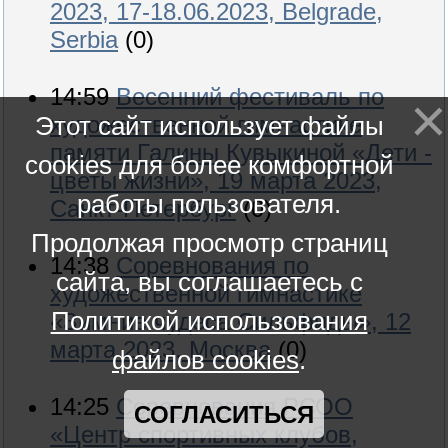
2023, 17-18.06.2023, Belgrade,
Serbia
(0)
14:59
Весенний фестиваль по
Этот сайт использует файлы
художественной гимнастике
памяти Галины Кувыкиной «Дети -
cookies для более комфортной
цветы жизни», 19 марта 2023,
работы пользователя.
Санкт-Петербург
(0)
Продолжая просмотр страниц
14:38
Соревнования по
сайта, вы соглашаетесь с
художественной гимнастике
Политикой использования
«Зимние чудеса Сильфиды», 12
марта 2023, Москва
(0)
файлов cookies
.
14:25
Соревнования РСОО
СОГЛАСИТЬСЯ
«Центр спортивных клубов,