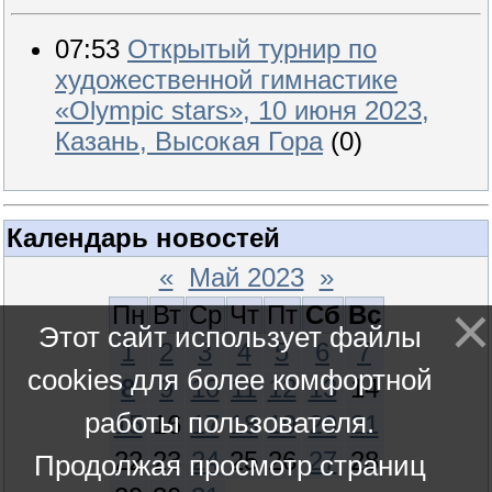
07:53
Открытый турнир по
художественной гимнастике
«Olympic stars», 10 июня 2023,
Казань, Высокая Гора
(0)
Календарь новостей
«
Май 2023
»
Пн
Вт
Ср
Чт
Пт
Сб
Вс
Этот сайт использует файлы
1
2
3
4
5
6
7
cookies для более комфортной
8
9
10
11
12
13
14
работы пользователя.
15
16
17
18
19
20
21
22
23
24
25
26
27
28
Продолжая просмотр страниц