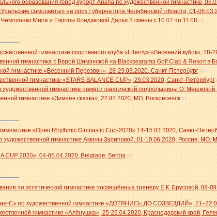
ьного образования город-курорт Анапа по художественной гимнастике, 06.0
Уральские самоцветы» на приз Губернатора Челябинской области, 01-06.03.
 Чемпионки Мира и Европы Кондаковой Дарьи 3 смены с 10.07 по 11.08
(0)
ожественной гимнастике спортивного клуба «Liberty» «Весенний кубок», 28-2
енной гимнастика с Верой Шиманской на Blacksearama Golf Clab & Resort в 
ой гимнастике «Весенний Перезвон», 28-29.03.2020, Санкт-Петербург
(0)
ественной гимнастике «STARS BALANCE CUP», 29.03.2020, Санкт-Петербург
о художественной гимнастике памяти шахтинской подпольщицы О. Мешковой, 
енной гимнастике «Зимняя сказка», 22.02.2020, МО, Воскресенск
(0)
гимнастике «Open Rhythmic Gimnastic Cup-2020» 14-15.03.2020, Санкт-Петер
 художественной гимнастике Амины Зариповой, 01-10.06.2020, Россия, МО, 
CUP 2020», 04-05.04.2020, Belgrade, Serbia
(0)
ния по эстетической гимнастике посвящённых тренеру Е.К. Брусовой, 08-09.0
ие-С» по художественной гимнастике «ДОТЯНИСЬ ДО СОЗВЕЗДИЙ», 21–22.03.
ественной гимнастике «Алёнушка», 25-26.04.2020, Краснодарский край, Гел