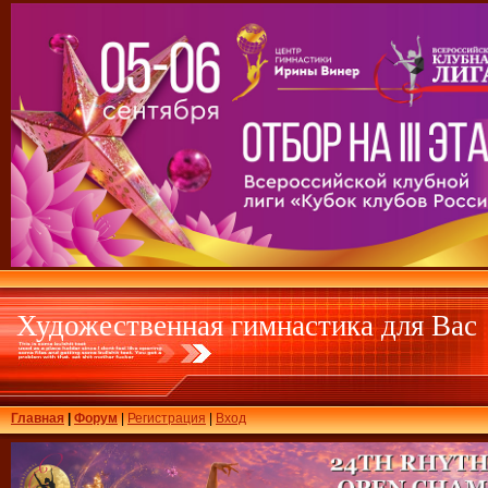
Художественная гимнастика для Вас
Главная
|
Форум
|
Регистрация
|
Вход