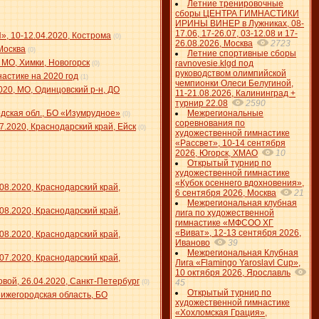
Летние тренировочные
сборы ЦЕНТРА ГИМНАСТИКИ
ИРИНЫ ВИНЕР в Лужниках, 08-
17.06, 17-26.07, 03-12.08 и 17-
, 10-12.04.2020, Кострома
(0)
26.08.2026, Москва
2723
Москва
(0)
Летние спортивные сборы
 МО, Химки, Новогорск
ravnovesie.klgd под
(0)
руководством олимпийской
астике на 2020 год
(1)
чемпионки Олеси Белугиной,
020, МО, Одинцовский р-н, ДО
11-21.08.2026, Калининград +
турнир 22.08
2590
ская обл., БО «Изумрудное»
Межрегиональные
(0)
соревнования по
.2020, Краснодарский край, Ейск
(0)
художественной гимнастике
«Рассвет», 10-14 сентября
2026, Югорск, ХМАО
10
Открытый турнир по
художественной гимнастике
«Кубок осеннего вдохновения»,
.2020, Краснодарский край,
6 сентября 2026, Москва
21
Межрегиональная клубная
.2020, Краснодарский край,
лига по художественной
гимнастике «МФСОО ХГ
«Виват», 12-13 сентября 2026,
.2020, Краснодарский край,
Иваново
39
Межрегиональная Клубная
.2020, Краснодарский край,
Лига «Flamingo Yaroslavl Cup»,
10 октября 2026, Ярославль
ой, 26.04.2020, Санкт-Петербург
45
(0)
Открытый турнир по
Нижегородская область, БО
художественной гимнастике
«Хохломская Грация»,