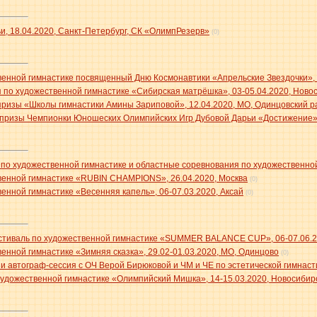
и, 18.04.2020, Санкт-Петербург, СК «ОлимпРезерв»
(0)
венной гимнастике посвященный Дню Космонавтики «Апрельские Звездочки»,
 по художественной гимнастике «Сибирская матрёшка», 03-05.04.2020, Ново
зы «Школы гимнастики Амины Зариповой», 12.04.2020, МО, Одинцовский ра
 призы Чемпионки Юношеских Олимпийских Игр Дубовой Дарьи «Достижение»,
по художественной гимнастике и областные соревнования по художественной 
венной гимнастике «RUBIN CHAMPIONS», 26.04.2020, Москва
(0)
енной гимнастике «Весенняя капель», 06-07.03.2020, Аксай
(0)
иваль по художественной гимнастике «SUMMER BALANCE CUP», 06-07.06.20
енной гимнастике «Зимняя сказка», 29.02-01.03.2020, МО, Одинцово
(0)
 и автограф-сессия с ОЧ Верой Бирюковой и ЧМ и ЧЕ по эстетической гимнаст
удожественной гимнастике «Олимпийский Мишка», 14-15.03.2020, Новосибир