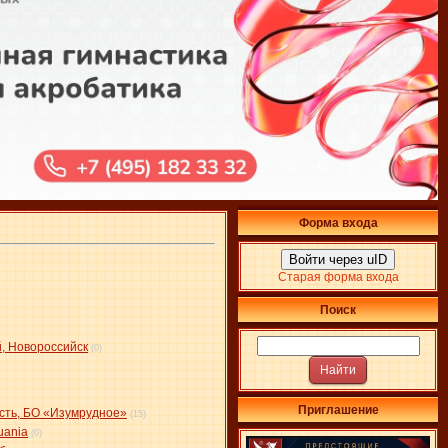
Форма входа
Войти через uID
Старая форма входа
Поиск
й, Новороссийск
(0)
Приглашение
асть, БО «Изумрудное»
(15)
uania
(0)