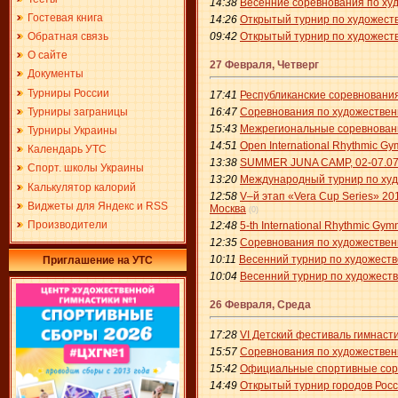
14:38
Весенние соревнования по худ
Гостевая книга
14:26
Открытый турнир по художеств
09:42
Открытый турнир по художест
Обратная связь
О сайте
27 Февраля, Четверг
Документы
Турниры России
17:41
Республиканские соревновани
Турниры заграницы
16:47
Соревнования по художественн
15:43
Межрегиональные соревновани
Турниры Украины
14:51
Open International Rhythmic Gym
Календарь УТС
13:38
SUMMER JUNA CAMP, 02-07.07.2
Спорт. школы Украины
13:20
Международный турнир по худо
Калькулятор калорий
12:58
V–й этап «Vera Cup Series» 2
Виджеты для Яндекс и RSS
Москва
(0)
Производители
12:48
5-th International Rhythmic Gy
12:35
Соревнования по художественн
10:11
Весенний турнир по художестве
Приглашение на УТС
10:04
Весенний турнир по художестве
26 Февраля, Среда
17:28
VI Детский фестиваль гимнасти
15:57
Соревнования по художественн
15:42
Официальные спортивные сорев
14:49
Открытый турнир городов Росс