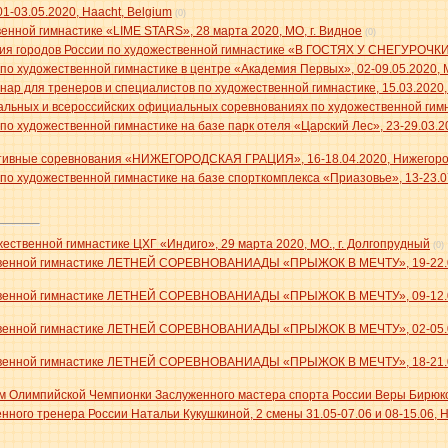
01-03.05.2020, Haacht, Belgium
(0)
енной гимнастике «LIME STARS», 28 марта 2020, МО, г. Видное
(0)
я городов России по художественной гимнастике «В ГОСТЯХ У СНЕГУРОЧКИ»
о художественной гимнастике в центре «Академия Первых», 02-09.05.2020, 
ар для тренеров и специалистов по художественной гимнастике, 15.03.2020,
льных и всероссийских официальных соревнованиях по художественной гимн
о художественной гимнастике на базе парк отеля «Царский Лес», 23-29.03.2
тивные соревнования «НИЖЕГОРОДСКАЯ ГРАЦИЯ», 16-18.04.2020, Нижегород
о художественной гимнастике на базе спорткомплекса «Приазовье», 13-23.07
ественной гимнастике ЦХГ «Индиго», 29 марта 2020, МО., г. Долгопрудный
(0)
твенной гимнастике ЛЕТНЕЙ СОРЕВНОВАНИАДЫ «ПРЫЖОК В МЕЧТУ», 19-22.08
твенной гимнастике ЛЕТНЕЙ СОРЕВНОВАНИАДЫ «ПРЫЖОК В МЕЧТУ», 09-12.08
твенной гимнастике ЛЕТНЕЙ СОРЕВНОВАНИАДЫ «ПРЫЖОК В МЕЧТУ», 02-05.08
твенной гимнастике ЛЕТНЕЙ СОРЕВНОВАНИАДЫ «ПРЫЖОК В МЕЧТУ», 18-21.07
м Олимпийской Чемпионки Заслуженного мастера спорта России Веры Бирюков
нного тренера России Натальи Кукушкиной, 2 смены 31.05-07.06 и 08-15.06, 