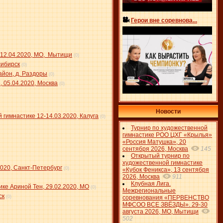
Герои вне соревнова...
 12.04.2020, МО, Мытищи
(0)
сибирск
(0)
йон, д. Раздоры
(0)
 05.04.2020, Москва
(0)
Новости
гимнастике 12-14.03.2020, Калуга
(0)
Турнир по художественной
гимнастике РОО ЦХГ «Крылья»
«Россия Матушка», 20
сентября 2026, Москва
145
Открытый турнир по
художественной гимнастике
20, Санкт-Петербург
(0)
«Кубок Феникса», 13 сентября
2026, Москва
911
Клубная Лига.
ике Ариной Тен, 29.02.2020, МО
(0)
Межрегиональные
ск
(0)
соревнования «ПЕРВЕНСТВО
МФСОО ВСЕ ЗВЁЗДЫ». 29-30
августа 2026, МО, Мытищи
502