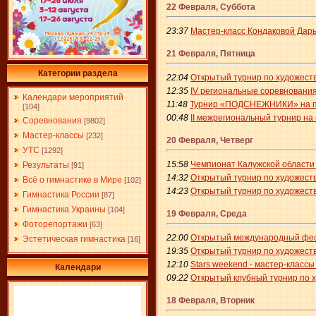
22 Февраля, Суббота
23:37
Мастер-класс Кондаковой Дарь
21 Февраля, Пятница
Категории раздела
22:04
Открытый турнир по художест
12:35
IV региональные соревнования
Календари мероприятий
11:48
Турнир «ПОДСНЕЖНИКИ» на при
[104]
00:48
II межрегиональный турнир на
Соревнования
[9802]
Мастер-классы
[232]
20 Февраля, Четверг
УТС
[1292]
15:58
Чемпионат Калужской области 
Результаты
[91]
14:32
Открытый турнир по художест
Всё о гимнастике в Мире
[102]
14:23
Открытый турнир по художеств
Гимнастика России
[87]
Гимнастика Украины
[104]
19 Февраля, Среда
Фоторепортажи
[63]
22:00
Открытый международный фест
Эстетическая гимнастика
[16]
19:35
Открытый турнир по художеств
12:10
Stars weekend - мастер-классы
Календари
09:22
Открытый клубный турнир по х
18 Февраля, Вторник