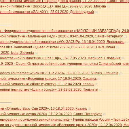
ожественной гимнастике Петроградского района, 21-22.03.2020, Санкт-Петер
енной гимнастике «Восходящая звезда», 28-29.03.2020, Москва
(0)
венной гимнастике «GALAXY», 25.04.2020, Долгопрудный
(0)
я г. Феодосия по художественной гимнастике «ЧАРУЮЩИЙ ЗВЕЗДОПАД», 24.04
ой гимнастике «Маленькая Леди - 2020», 03-05.04.2020, Санкт-Петербург
(0)
я по художественной гимнастике «VOLGACUP», 16-18.04.2020, Ярославль
(1)
nastics Tournament «Queen of Israel 2020», 05-07.06.2020, Haifa, Israel
(0)
020, Izola, Slovenia
(0)
жественной гимнастике «Juna Cup», 16-17.05.2020, Марибор, Словения
(0)
019–2020 - Серия Открытых рейтинговых турниров на призы Олимпийской чем
mnastics Tournament «SPRING CUP 2020», 30-31.05.2020, Vilnius, Lithuania
(0)
ой гимнастике «Весенняя краса», 17-19.04.2020, Саранск
(0)
нной гимнастике «Шаги к успеху», 11-12.04.2020, Казань
(1)
нной гимнастике «Шаги к успеху», 28-29.03.2020, Тольятти
(0)
ки «Olympico Baby Cup 2020», 16-18.04.2020, Казань
(1)
ой гимнастике «Аура-2020», 11-12.04.2020, Санкт-Петербург
(0)
нования по художественной гимнастике «Турнир городов России «Твой дебю
ии по художественной гимнастике «Весенние цветы-2020», 11-12.04.2020, Мо