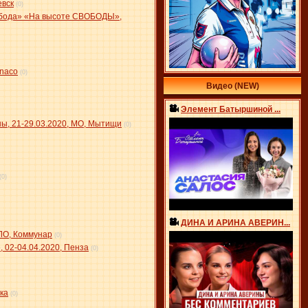
евск
(0)
вобода» «На высоте СВОБОДЫ»,
onaco
(0)
Видео (NEW)
Элемент Батыршиной ...
ы, 21-29.03.2020, МО, Мытищи
(0)
(0)
ДИНА И АРИНА АВЕРИН...
ЛО, Коммунар
(0)
02-04.04.2020, Пенза
(0)
ка
(0)