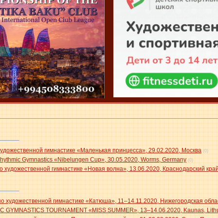
удожественной гимнастике «Маленькая принцесса», 29.02.2020, Москва
(0)
n Rhythmic Gymnastics «Nibelungen Cup», 30.05.2020, Worms, Germany
(0)
 художественной гимнастике «Новая волна», 13.06.2020, Краснодарский кра
о художественной гимнастике «Катюша», 11–14.11.2020, Нижегородская обл
C GYMNASTICS TOURNAMENT «MISS SUMMER», 13–14.06.2020, Kaunas, Lith