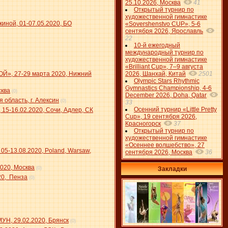
25.10.2026, Москва
41
Открытый турнир по
художественной гимнастике
иной, 01-07.05.2020, БО
«Sovershenstvo CUP», 5-6
сентября 2026, Ярославль
22
10-й ежегодный
международный турнир по
художественной гимнастике
«Brilliant Cup», 7–9 августа
», 27-29 марта 2020, Нижний
2026, Шанхай, Китай
2501
Olympic Stars Rhythmic
Gymnastics Championship, 4-6
сква
(0)
December 2026, Doha, Qatar
 область, г. Алексин
(0)
33
Осенний турнир «Little Pretty
5-16.02.2020, Сочи, Адлер, СК
Cup», 19 сентября 2026,
Красногорск
37
Открытый турнир по
художественной гимнастике
«Осеннее волшебство», 27
13.08.2020, Poland, Warsaw,
сентября 2026, Москва
36
020, Москва
(0)
Закладки
20, Пенза
(0)
Н, 29.02.2020, Брянск
(0)