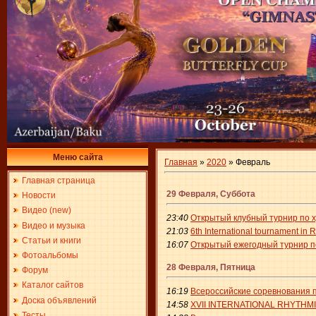
Меню сайта
Главная
»
2020
»
Февраль
Главная страница
29 Февраля, Суббота
Новости
Видео (new)
23:40
Открытый клубный турнир по х
Видео и музыка
21:03
6th International tournament i
Статьи и книги
16:07
Открытый ежегодный турнир по
Фотоальбомы
28 Февраля, Пятница
Форум
Каталог сайтов
16:19
Всероссийские соревнования п
Доска объявлений
14:58
XVII INTERNATIONAL RHYTHMI
Тесты