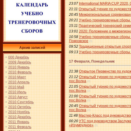
23:07
International MARIA CUP 2020, 
21:11
Открытый турнир по художеств
20:45
Межрегиональные соревновани
20:21
Учебно-тренировочные сборы п
15:11
Практический тренерский семин
13:01
2020: Положение о межрегиона
10:58
Учебно-тренировочные сборы п
Покровское
(0)
09:52
Традиционные открытые спор
Архив записей
09:13
Учебно-тренировочные сборы п
000 Декабрь
17 Февраля, Понедельник
2009 Декабрь
2010 Январь
21:38
Открытое Первенство по худож
2010 Февраль
21:12
Открытый турнир по художес
2010 Март
пос.Волна
(0)
2010 Апрель
21:05
Открытый турнир по художес
2010 Май
пос.Волна
(0)
2010 Июль
21:00
Открытый турнир по художес
2010 Август
пос.Волна
(0)
2010 Сентябрь
20:45
Открытый турнир по художес
2010 Октябрь
пос.Волна
(0)
2010 Ноябрь
11:48
Мастер-Класс под руководство
2010 Декабрь
00:20
УТС под руководством Заслуже
2011 Январь
«Изумрудное»
(0)
2011 Февраль