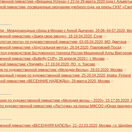
венной гимнастике «Вершина Успеха» с 23 по 29 марта 2020 года г. Альметь
ной гимнастике, посвященные окончанию учебного года, на призы СКХГ «С
 camp - Международные сборы в Монако с Анной Дьяченко, 29.06–04.07.2020, M
енной гимнастике «Зажги свою звезду», 18-19.04.2020, Сочи
(0)
олотая лента» по художественной гимнастике, 03-05.04.2020, МО, Дмитров
(0)
енной гимнастике «Хрустальная мечта», 26.04.2020, Павловский Посад
(0)
 под руководством Заслуженного тренера России Мишениной Аллы Викторовн
ной гимнастике «Butterfly CUP», 26 апреля 2020 г., г. Москва
(0)
ой гимнастике «Триумф», 17-19.04.2020, ЛО, п. Токсово
(0)
р по художественной гимнастике «Мелодии Весны», 28.03.2020, Москва
(0)
дный турнир по художественной гимнастике, 25-26.04.2020, Imatra, Finland
нной гимнастике «ВЕСЕННИЕ НАДЕЖДЫ», 29 марта 2020, Москва
(1)
ия по художественной гимнастике «Мелодия весны – 2020», 15-17.05.2020, 
о художественной гимнастике «Ласточка» на призы МФСОО «Юная гвардия», 
венной гимнастике «ВЕСЕННЯЯ КАПЕЛЬ», 21–22.03.2020, Москва, г.о. Щербин