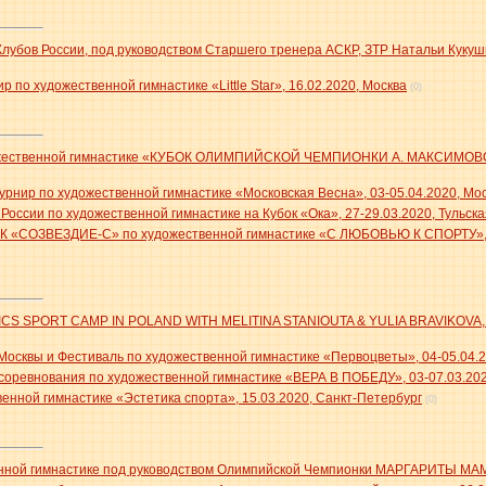
убов России, под руководством Старшего тренера АСКР, ЗТР Натальи Кукушк
по художественной гимнастике «Little Star», 16.02.2020, Москва
(0)
ожественной гимнастике «КУБОК ОЛИМПИЙСКОЙ ЧЕМПИОНКИ А. МАКСИМОВОЙ
нир по художественной гимнастике «Московская Весна», 03-05.04.2020, Мо
оссии по художественной гимнастике на Кубок «Ока», 27-29.03.2020, Тульская
К «СОЗВЕЗДИЕ-C» по художественной гимнастике «С ЛЮБОВЬЮ К СПОРТУ», 1
 SPORT CAMP IN POLAND WITH MELITINA STANIOUTA & YULIA BRAVIKOVA, 05-
осквы и Фестиваль по художественной гимнастике «Первоцветы», 04-05.04.2
соревнования по художественной гимнастике «ВЕРА В ПОБЕДУ», 03-07.03.20
енной гимнастике «Эстетика спорта», 15.03.2020, Санкт-Петербург
(0)
енной гимнастике под руководством Олимпийской Чемпионки МАРГАРИТЫ МАМУ