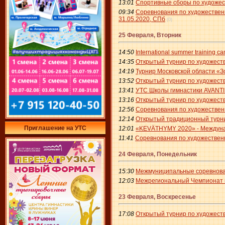
13:01
Спортивные сборы по художест
09:34
Соревнования по художествен
31.05.2020, СПб
(0)
25 Февраля, Вторник
14:50
International summer training
14:35
Открытый турнир по художеств
14:19
Турнир Московской области «З
13:52
Открытый турнир по художеств
13:41
УТС Школы гимнастики AVANTI
13:16
Открытый турнир по художествен
12:56
Соревнования по художественн
12:14
Открытый традиционный турни
Приглашение на УТС
12:01
«KEVÄTHYMY 2020» - Междунаро
11:41
Соревнования по художестве
24 Февраля, Понедельник
15:30
Межмуниципальные соревнован
12:03
Межрегиональный Чемпионат п
23 Февраля, Воскресенье
17:08
Открытый турнир по художест