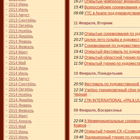
16:27
Открытый чемпионат муниципал
2013 Июнь
15:45
Всероссийские соревнования «
2013 Июль
09:08
УТС в Анапе под руководством
2013 Август
2013 Сентябрь
11 Февраля, Вторник
2013 Октябрь
2013 Ноябрь
23:10
Открытые соревнования по худ
2013 Декабрь
20:27
Целое лето гольфа и художеств
2014 Январь
19:57
Соревнования по художественн
2014 Февраль
19:41
Открытый фестиваль по худож
2014 Март
2014 Апрель
19:12
Открытый областной турнир п
2014 Май
11:50
Открытый турнир по художеств
2014 Июнь
2014 Июль
10 Февраля, Понедельник
2014 Август
2014 Сентябрь
20:50
Фестиваль по художественной 
2014 Октябрь
12:16
Учебно-тренировочный сбор по
Черная
2014 Ноябрь
(0)
2014 Декабрь
11:52
27th.INTERNATIONAL «PALILULA 
2015 Январь
09 Февраля, Воскресенье
2015 Февраль
2015 Март
22:04
8 Межмуниципальные соревнова
2015 Апрель
Ковров
(0)
2015 Май
20:28
Открытый турнир СК «Созвезд
2015 Июнь
2015 Июль
19:46
Традиционный турнир по худож