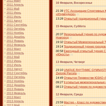
2011 Март
16 Февраля, Воскресенье
2011 Апрель
2011 Май
21:39
УТС Ассоциации Спортивных Кл
2011 Июнь
«Изумрудное»
(0)
2011 Июль
13:28
Открытый традиционный турнир 
2011 Август
2011 Сентябрь
15 Февраля, Суббота
2011 Октябрь
2011 Ноябрь
20:37
Региональный турнир по худ
2011 Декабрь
Новгород
(0)
2012 Январь
19:32
Открытый Межрегиональный Тур
2012 Февраль
19:14
Традиционный турнир городов Р
2012 Март
00:58
Ежегодный открытый турнир С
2012 Апрель
«Юность»
(3)
2012 Май
2012 Июнь
13 Февраля, Четверг
2012 Июль
2012 Август
23:10
UNIQUE RHYTHMIC GYMNASTICS
2012 Сентябрь
Zielonki Parcela
(0)
2012 Октябрь
14:49
Открытое Первенстве ЮЗАО г.М
2012 Ноябрь
09:27
II открытые межрегиональные 
2012 Декабрь
08:13
Открытый турнир по художеств
2013 Январь
2013 Февраль
12 Февраля, Среда
2013 Март
2013 Апрель
23:59
Мастер – Класс по художеств
2013 Май