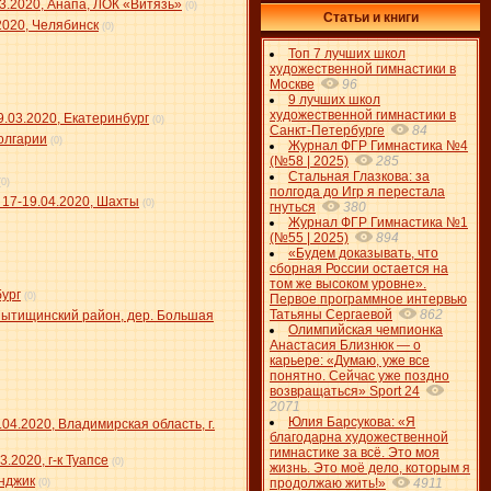
3.2020, Анапа, ЛОК «Витязь»
(0)
Статьи и книги
2020, Челябинск
(0)
Топ 7 лучших школ
художественной гимнастики в
Москве
96
9 лучших школ
художественной гимнастики в
9.03.2020, Екатеринбург
(0)
Санкт-Петербурге
84
Болгарии
(0)
Журнал ФГР Гимнастика №4
(№58 | 2025)
285
Стальная Глазкова: за
(0)
полгода до Игр я перестала
17-19.04.2020, Шахты
(0)
гнуться
380
Журнал ФГР Гимнастика №1
(№55 | 2025)
894
«Будем доказывать, что
сборная России остается на
том же высоком уровне».
бург
(0)
Первое программное интервью
Татьяны Сергаевой
862
Мытищинский район, дер. Большая
Олимпийская чемпионка
Анастасия Близнюк — о
карьере: «Думаю, уже все
понятно. Сейчас уже поздно
возвращаться» Sport 24
2071
Юлия Барсукова: «Я
4.2020, Владимирская область, г.
благодарна художественной
гимнастике за всё. Это моя
2020, г-к Туапсе
(0)
жизнь. Это моё дело, которым я
енджик
продолжаю жить!»
4911
(0)