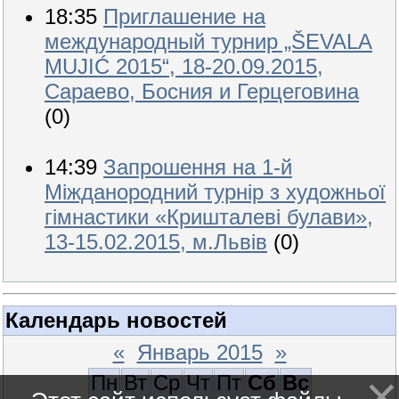
18:35
Приглашение на
международный турнир „ŠEVALA
MUJIĆ 2015“, 18-20.09.2015,
Сараево, Босния и Герцеговина
(0)
14:39
Запрошення на 1-й
Міжданородний турнір з художньої
гімнастики «Кришталеві булави»,
13-15.02.2015, м.Львів
(0)
Календарь новостей
«
Январь 2015
»
Пн
Вт
Ср
Чт
Пт
Сб
Вс