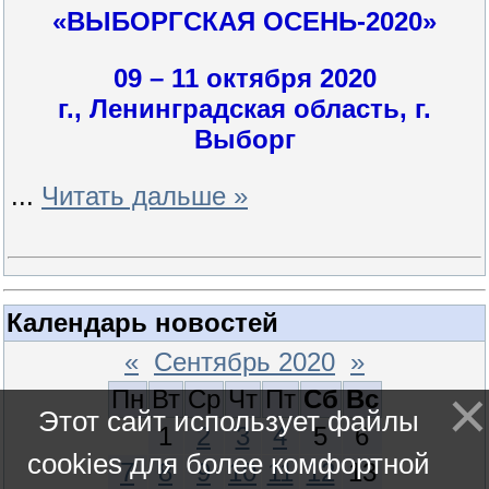
«ВЫБОРГСКАЯ ОСЕНЬ-2020»
09 – 11 октября 2020
г., Ленинградская область, г.
Выборг
...
Читать дальше »
Календарь новостей
«
Сентябрь 2020
»
Пн
Вт
Ср
Чт
Пт
Сб
Вс
Этот сайт использует файлы
1
2
3
4
5
6
cookies для более комфортной
7
8
9
10
11
12
13