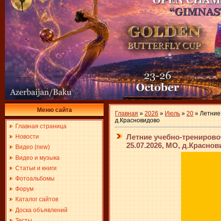
Меню сайта
Главная
»
2026
»
Июль
»
20
» Летние
д.Красновидово
Главная страница
Летние учебно-тренирово
Новости
25.07.2026, МО, д.Красно
Видео (new)
Видео и музыка
Статьи и книги
Фотоальбомы
Форум
Каталог сайтов
Доска объявлений
Тесты