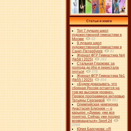
Статьи и книги
Топ 7 лучших школ
художественной гимнастики в
Москве
92
9 лучших школ
художественной гимнастики в
Санкт-Петербурге
81
Журнал ФГР Гимнастика №4
(№58 | 2025)
283
Стальная Глазкова: за
полгода до Игр я перестала
гнуться
378
Журнал ФГР Гимнастика №1
(№55 | 2025)
894
«Будем доказывать, что
сборная России остается на
том же высоком уровне».
Первое программное интервью
Татьяны Сергаевой
861
Олимпийская чемпионка
Анастасия Близнюк — о
карьере: «Думаю, уже все
понятно. Сейчас уже поздно
возвращаться» Sport 24
2069
Юлия Барсукова: «Я