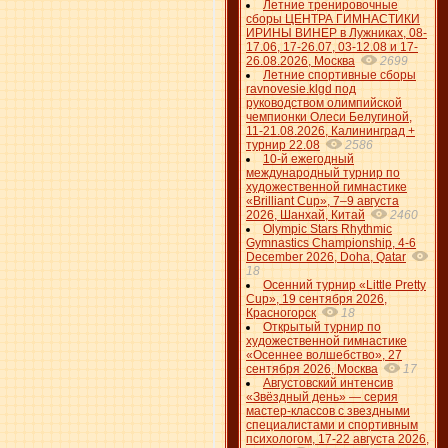
Летние тренировочные
сборы ЦЕНТРА ГИМНАСТИКИ
ИРИНЫ ВИНЕР в Лужниках, 08-
17.06, 17-26.07, 03-12.08 и 17-
26.08.2026, Москва
2699
Летние спортивные сборы
ravnovesie.klgd под
руководством олимпийской
чемпионки Олеси Белугиной,
11-21.08.2026, Калининград +
турнир 22.08
2586
10-й ежегодный
международный турнир по
художественной гимнастике
«Brilliant Cup», 7–9 августа
2026, Шанхай, Китай
2460
Olympic Stars Rhythmic
Gymnastics Championship, 4-6
December 2026, Doha, Qatar
18
Осенний турнир «Little Pretty
Cup», 19 сентября 2026,
Красногорск
18
Открытый турнир по
художественной гимнастике
«Осеннее волшебство», 27
сентября 2026, Москва
17
Августовский интенсив
«Звёздный день» — серия
мастер-классов с звездными
специалистами и спортивным
психологом, 17-22 августа 2026,