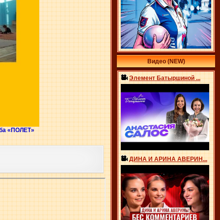
Видео (NEW)
Элемент Батыршиной ...
уба «ПОЛЕТ»
ДИНА И АРИНА АВЕРИН...