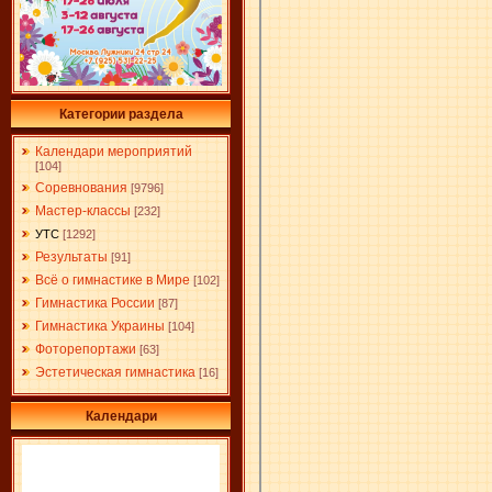
Категории раздела
Календари мероприятий
[104]
Соревнования
[9796]
Мастер-классы
[232]
УТС
[1292]
Результаты
[91]
Всё о гимнастике в Мире
[102]
Гимнастика России
[87]
Гимнастика Украины
[104]
Фоторепортажи
[63]
Эстетическая гимнастика
[16]
Календари