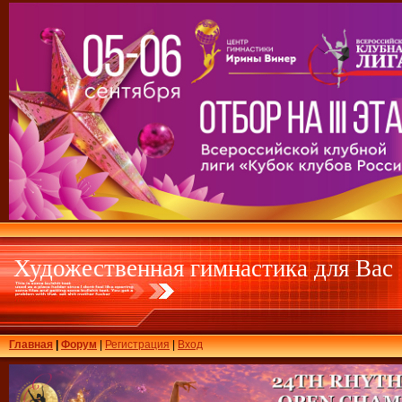
Художественная гимнастика для Вас
Главная
|
Форум
|
Регистрация
|
Вход