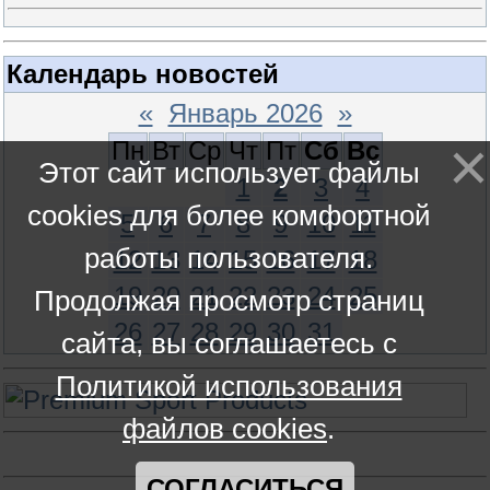
Календарь новостей
«
Январь 2026
»
Пн
Вт
Ср
Чт
Пт
Сб
Вс
Этот сайт использует файлы
1
2
3
4
cookies для более комфортной
5
6
7
8
9
10
11
работы пользователя.
12
13
14
15
16
17
18
19
20
21
22
23
24
25
Продолжая просмотр страниц
26
27
28
29
30
31
сайта, вы соглашаетесь с
Политикой использования
файлов cookies
.
СОГЛАСИТЬСЯ