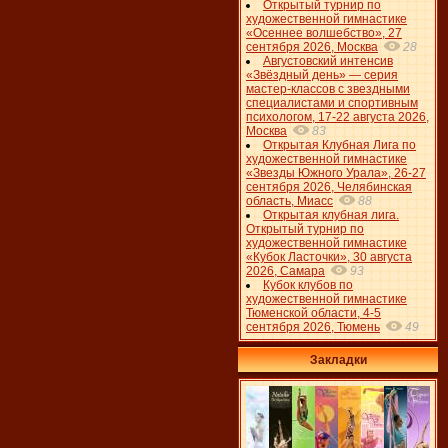
Открытый турнир по
художественной гимнастике
«Осеннее волшебство», 27
сентября 2026, Москва
28
Августовский интенсив
«Звёздный день» — серия
мастер-классов с звездными
специалистами и спортивным
психологом, 17-22 августа 2026,
Москва
83
Открытая Клубная Лига по
художественной гимнастике
«Звезды Южного Урала», 26-27
сентября 2026, Челябинская
область, Миасс
88
Открытая клубная лига.
Открытый турнир по
художественной гимнастике
«Кубок Ласточки», 30 августа
2026, Самара
93
Кубок клубов по
художественной гимнастике
Тюменской области, 4-5
сентября 2026, Тюмень
49
Закладки