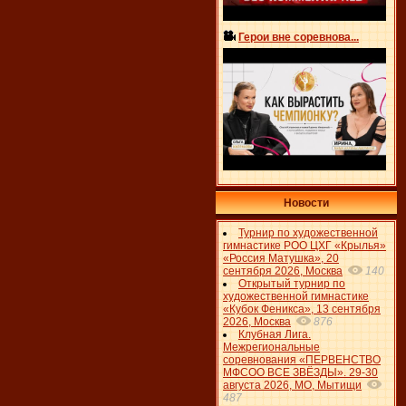
Герои вне соревнова...
Новости
Турнир по художественной
гимнастике РОО ЦХГ «Крылья»
«Россия Матушка», 20
сентября 2026, Москва
140
Открытый турнир по
художественной гимнастике
«Кубок Феникса», 13 сентября
2026, Москва
876
Клубная Лига.
Межрегиональные
соревнования «ПЕРВЕНСТВО
МФСОО ВСЕ ЗВЁЗДЫ». 29-30
августа 2026, МО, Мытищи
487