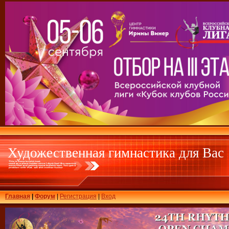
Художественная гимнастика для Вас
Главная
|
Форум
|
Регистрация
|
Вход