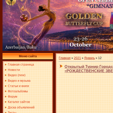
Меню сайта
Главная
»
2021
»
Январь
»
12
Главная страница
Открытый Турнир Городск
Новости
«РОЖДЕСТВЕНСКИЕ ЗВЕЗД
Видео (new)
Видео и музыка
Статьи и книги
Фотоальбомы
Форум
Каталог сайтов
Доска объявлений
Тесты