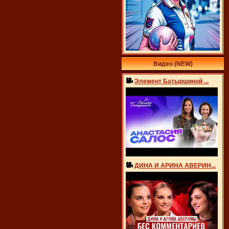
Видео (NEW)
Элемент Батыршиной ...
ДИНА И АРИНА АВЕРИН...