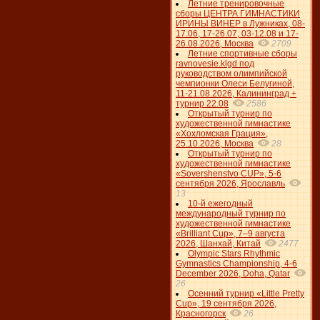
Летние тренировочные
сборы ЦЕНТРА ГИМНАСТИКИ
ИРИНЫ ВИНЕР в Лужниках, 08-
17.06, 17-26.07, 03-12.08 и 17-
26.08.2026, Москва
2709
Летние спортивные сборы
ravnovesie.klgd под
руководством олимпийской
чемпионки Олеси Белугиной,
11-21.08.2026, Калининград +
турнир 22.08
2586
Открытый турнир по
художественной гимнастике
«Хохломская Грация»,
25.10.2026, Москва
28
Открытый турнир по
художественной гимнастике
«Sovershenstvo CUP», 5-6
сентября 2026, Ярославль
13
10-й ежегодный
международный турнир по
художественной гимнастике
«Brilliant Cup», 7–9 августа
2026, Шанхай, Китай
2477
Olympic Stars Rhythmic
Gymnastics Championship, 4-6
December 2026, Doha, Qatar
26
Осенний турнир «Little Pretty
Cup», 19 сентября 2026,
Красногорск
26