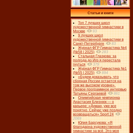
Статьи и книги
Топ 7 лучших школ
художественной гимнастики в
Москве
93
9 лучших школ
художественной гимнастики в
Санкт-Петербурге
83
Журнал ФГР Гимнастика №4
(№58 | 2025)
283
Стальная Глазкова: за
полгода до Игр я перестала
гнуться
379
Журнал ФГР Гимнастика №1
(№55 | 2025)
894
«Будем доказывать, что
сборная России остается на
том же высоком уровне».
Первое программное интервью
Татьяны Сергаевой
861
Олимпийская чемпионка
Анастасия Близнюк — о
карьере: «Думаю, уже все
понятно. Сейчас уже поздно
возвращаться» Sport 24
2069
Юлия Барсукова: «Я
благодарна художественной
гимнастике за всё. Это моя