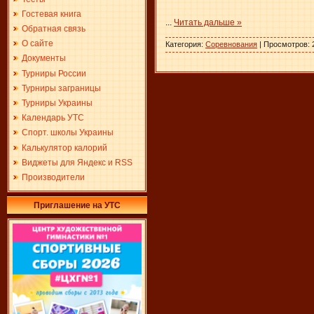
Гостевая книга
...
Читать дальше »
Обратная связь
О сайте
Категория:
Соревнования
| Просмотров: 
Документы
Турниры России
Турниры заграницы
Турниры Украины
Календарь УТС
Спорт. школы Украины
Калькулятор калорий
Виджеты для Яндекс и RSS
Производители
Приглашение на УТС