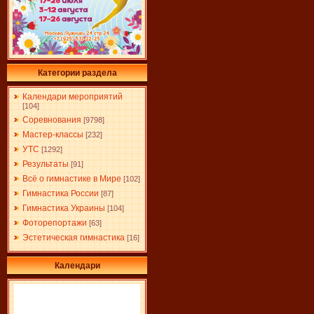
Категории раздела
Календари мероприятий
[104]
Соревнования
[9798]
Мастер-классы
[232]
УТС
[1292]
Результаты
[91]
Всё о гимнастике в Мире
[102]
Гимнастика России
[87]
Гимнастика Украины
[104]
Фоторепортажи
[63]
Эстетическая гимнастика
[16]
Календари