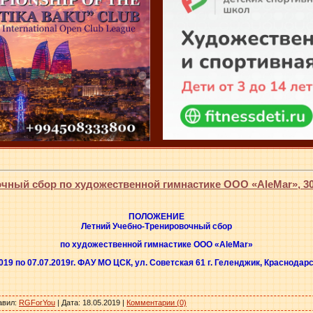
ный сбор по художественной гимнастике ООО «AleMar», 30.0
ПОЛОЖЕНИЕ
Летний Учебно-Тренировочный сбор
по художественной гимнастике ООО «AleMar»
2019 по 07.07.2019г. ФАУ МО ЦСК, ул. Советская 61 г. Геленджик, Краснодарс
авил:
RGForYou
| Дата:
18.05.2019
|
Комментарии (0)