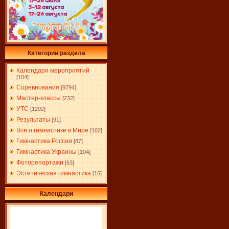
Категории раздела
Календари мероприятий
[104]
Соревнования
[9794]
Мастер-классы
[232]
УТС
[1292]
Результаты
[91]
Всё о гимнастике в Мире
[102]
Гимнастика России
[87]
Гимнастика Украины
[104]
Фоторепортажи
[63]
Эстетическая гимнастика
[16]
Календари