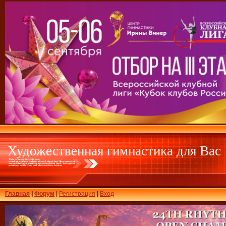
Художественная гимнастика для Вас
Главная
|
Форум
|
Регистрация
|
Вход