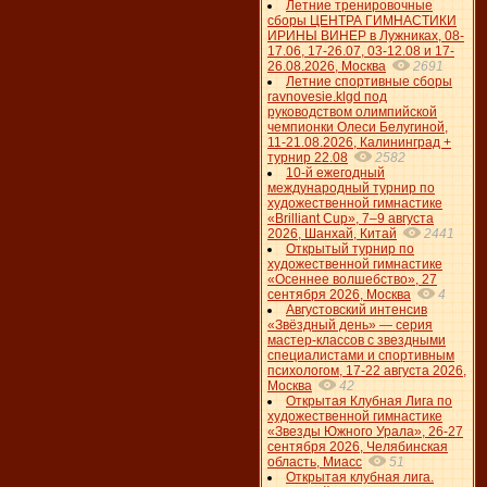
Летние тренировочные
сборы ЦЕНТРА ГИМНАСТИКИ
ИРИНЫ ВИНЕР в Лужниках, 08-
17.06, 17-26.07, 03-12.08 и 17-
26.08.2026, Москва
2691
Летние спортивные сборы
ravnovesie.klgd под
руководством олимпийской
чемпионки Олеси Белугиной,
11-21.08.2026, Калининград +
турнир 22.08
2582
10-й ежегодный
международный турнир по
художественной гимнастике
«Brilliant Cup», 7–9 августа
2026, Шанхай, Китай
2441
Открытый турнир по
художественной гимнастике
«Осеннее волшебство», 27
сентября 2026, Москва
4
Августовский интенсив
«Звёздный день» — серия
мастер-классов с звездными
специалистами и спортивным
психологом, 17-22 августа 2026,
Москва
42
Открытая Клубная Лига по
художественной гимнастике
«Звезды Южного Урала», 26-27
сентября 2026, Челябинская
область, Миасс
51
Открытая клубная лига.