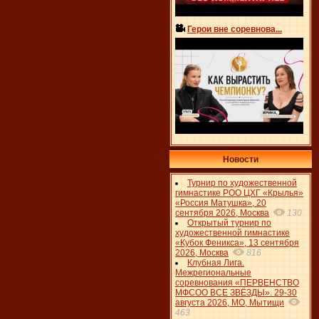
Герои вне соревнова...
Новости
Турнир по художественной
гимнастике РОО ЦХГ «Крылья»
«Россия Матушка», 20
сентября 2026, Москва
130
Открытый турнир по
художественной гимнастике
«Кубок Феникса», 13 сентября
2026, Москва
816
Клубная Лига.
Межрегиональные
соревнования «ПЕРВЕНСТВО
МФСОО ВСЕ ЗВЁЗДЫ». 29-30
августа 2026, МО, Мытищи
463