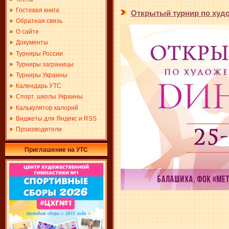
Гостевая книга
Открытый турнир по худо
Обратная связь
О сайте
Документы
Турниры России
Турниры заграницы
Турниры Украины
Календарь УТС
Спорт. школы Украины
Калькулятор калорий
Виджеты для Яндекс и RSS
Производители
Приглашение на УТС