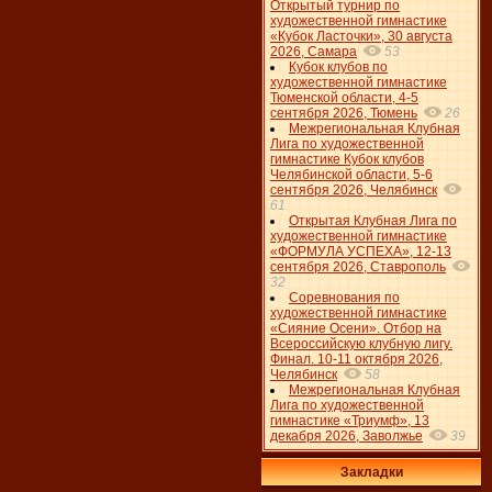
Открытый турнир по
художественной гимнастике
«Кубок Ласточки», 30 августа
2026, Самара
53
Кубок клубов по
художественной гимнастике
Тюменской области, 4-5
сентября 2026, Тюмень
26
Межрегиональная Клубная
Лига по художественной
гимнастике Кубок клубов
Челябинской области, 5-6
сентября 2026, Челябинск
61
Открытая Клубная Лига по
художественной гимнастике
«ФОРМУЛА УСПЕХА», 12-13
сентября 2026, Ставрополь
32
Соревнования по
художественной гимнастике
«Сияние Осени». Отбор на
Всероссийскую клубную лигу.
Финал. 10-11 октября 2026,
Челябинск
58
Межрегиональная Клубная
Лига по художественной
гимнастике «Триумф», 13
декабря 2026, Заволжье
39
Закладки