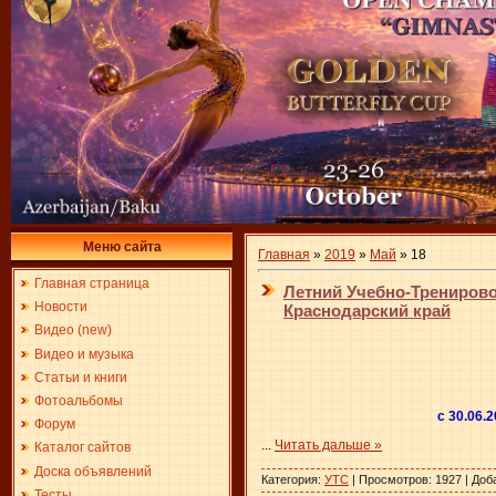
Меню сайта
Главная
»
2019
»
Май
»
18
Главная страница
Летний Учебно-Тренировоч
Новости
Краснодарский край
Видео (new)
Видео и музыка
Статьи и книги
Фотоальбомы
с 30.06.
Форум
...
Читать дальше »
Каталог сайтов
Доска объявлений
Категория:
УТС
| Просмотров: 1927 | Доб
Тесты