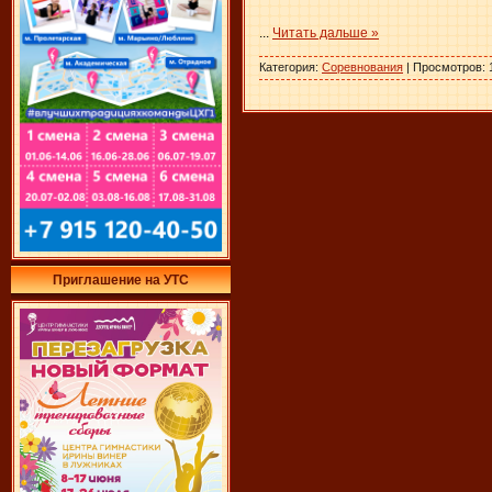
...
Читать дальше »
Категория:
Соревнования
| Просмотров: 
Приглашение на УТС