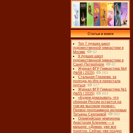
Статьи и книги
Топ 7 лучших школ
художественной гимнастики в
Москве
92
9 лучших школ
художественной гимнастики в
Санкт-Петербурге
81
Журнал ФГР Гимнастика №4
(№58 | 2025)
283
Стальная Глазкова: за
полгода до Игр я перестала
гнуться
377
Журнал ФГР Гимнастика №1
(№55 | 2025)
893
«Будем доказывать, что
сборная России остается на
том же высоком уровне».
Первое программное интервью
Татьяны Сергаевой
860
Олимпийская чемпионка
Анастасия Близнюк — о
карьере: «Думаю, уже все
понятно. Сейчас уже поздно