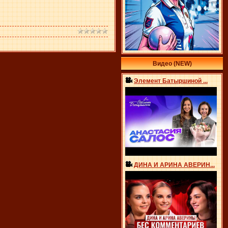
Видео (NEW)
Элемент Батыршиной ...
ДИНА И АРИНА АВЕРИН...