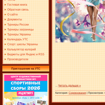
Гостевая книга
Обратная связь
О сайте
Документы
Турниры России
Турниры заграницы
Турниры Украины
Календарь УТС
Спорт. школы Украины
Калькулятор калорий
Виджеты для Яндекс и RSS
Производители
Приглашение на УТС
...
Читать дальше »
Категория:
Соревнования
| Просмотров: 