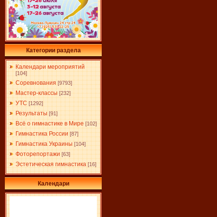
Категории раздела
Календари мероприятий
[104]
Соревнования
[9793]
Мастер-классы
[232]
УТС
[1292]
Результаты
[91]
Всё о гимнастике в Мире
[102]
Гимнастика России
[87]
Гимнастика Украины
[104]
Фоторепортажи
[63]
Эстетическая гимнастика
[16]
Календари