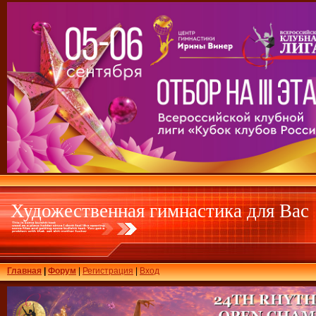
Художественная гимнастика для Вас
Главная
|
Форум
|
Регистрация
|
Вход