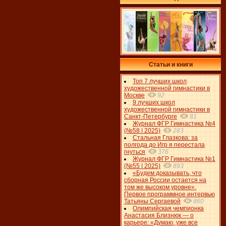
Статьи и книги
Топ 7 лучших школ
художественной гимнастики в
Москве
92
9 лучших школ
художественной гимнастики в
Санкт-Петербурге
81
Журнал ФГР Гимнастика №4
(№58 | 2025)
283
Стальная Глазкова: за
полгода до Игр я перестала
гнуться
376
Журнал ФГР Гимнастика №1
(№55 | 2025)
893
«Будем доказывать, что
сборная России остается на
том же высоком уровне».
Первое программное интервью
Татьяны Сергаевой
860
Олимпийская чемпионка
Анастасия Близнюк — о
карьере: «Думаю, уже все