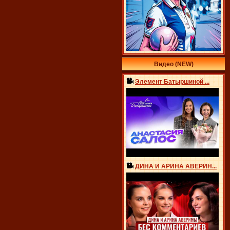
Видео (NEW)
Элемент Батыршиной ...
ДИНА И АРИНА АВЕРИН...