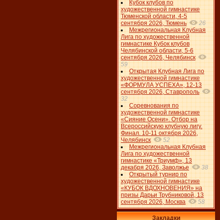
Кубок клубов по
художественной гимнастике
Тюменской области, 4-5
сентября 2026, Тюмень
26
Межрегиональная Клубная
Лига по художественной
гимнастике Кубок клубов
Челябинской области, 5-6
сентября 2026, Челябинск
59
Открытая Клубная Лига по
художественной гимнастике
«ФОРМУЛА УСПЕХА», 12-13
сентября 2026, Ставрополь
32
Соревнования по
художественной гимнастике
«Сияние Осени». Отбор на
Всероссийскую клубную лигу.
Финал. 10-11 октября 2026,
Челябинск
52
Межрегиональная Клубная
Лига по художественной
гимнастике «Триумф», 13
декабря 2026, Заволжье
38
Открытый турнир по
художественной гимнастике
«КУБОК ВДОХНОВЕНИЯ» на
призы Дарьи Трубниковой, 13
сентября 2026, Москва
58
Закладки