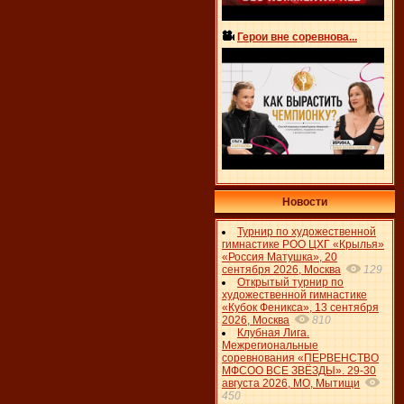
Герои вне соревнова...
Новости
Турнир по художественной
гимнастике РОО ЦХГ «Крылья»
«Россия Матушка», 20
сентября 2026, Москва
129
Открытый турнир по
художественной гимнастике
«Кубок Феникса», 13 сентября
2026, Москва
810
Клубная Лига.
Межрегиональные
соревнования «ПЕРВЕНСТВО
МФСОО ВСЕ ЗВЁЗДЫ». 29-30
августа 2026, МО, Мытищи
450