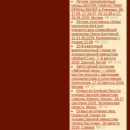
Летние тренировочные
сборы ЦЕНТРА ГИМНАСТИКИ
ИРИНЫ ВИНЕР в Лужниках, 08-
17.06, 17-26.07, 03-12.08 и 17-
26.08.2026, Москва
2691
Летние спортивные сборы
ravnovesie.klgd под
руководством олимпийской
чемпионки Олеси Белугиной,
11-21.08.2026, Калининград +
турнир 22.08
2581
10-й ежегодный
международный турнир по
художественной гимнастике
«Brilliant Cup», 7–9 августа
2026, Шанхай, Китай
2438
Августовский интенсив
«Звёздный день» — серия
мастер-классов с звездными
специалистами и спортивным
психологом, 17-22 августа 2026,
Москва
34
Открытая Клубная Лига по
художественной гимнастике
«Звезды Южного Урала», 26-27
сентября 2026, Челябинская
область, Миасс
49
Открытая клубная лига.
Открытый турнир по
художественной гимнастике
«Кубок Ласточки», 30 августа
2026, Самара
51