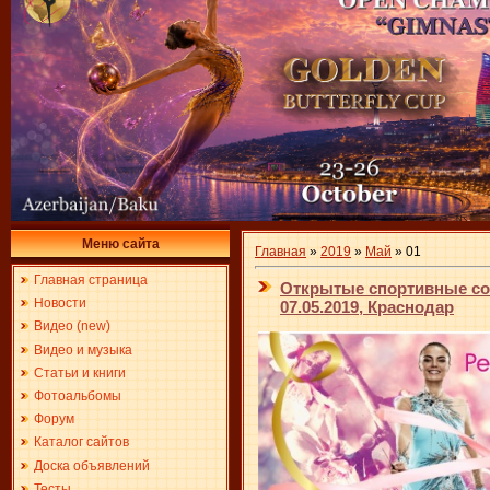
Меню сайта
Главная
»
2019
»
Май
»
01
Главная страница
Открытые спортивные сор
Новости
07.05.2019, Краснодар
Видео (new)
Видео и музыка
Статьи и книги
Фотоальбомы
Форум
Каталог сайтов
Доска объявлений
Тесты