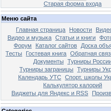
Старая форма входа
Меню сайта
Главная страница
Новости
Видео
Видео и музыка
Статьи и книги
Фот
Форум
Каталог сайтов
Доска объ
Тесты
Гостевая книга
Обратная связ
Документы
Турниры Росси
Турниры заграницы
Турниры Ук
Календарь УТС
Спорт. школы У
Калькулятор калорий
Виджеты для Яндекс и RSS
Произ
Categories