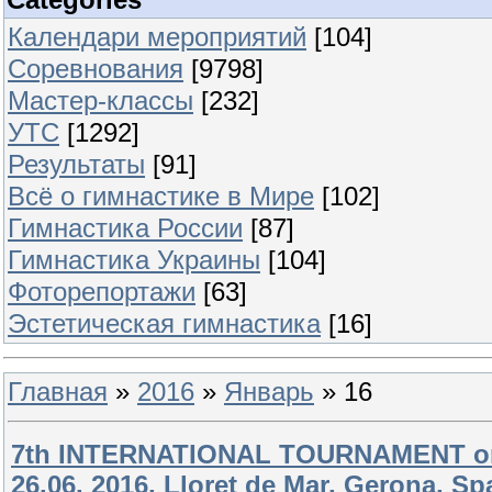
Календари мероприятий
[104]
Соревнования
[9798]
Мастер-классы
[232]
УТС
[1292]
Результаты
[91]
Всё о гимнастике в Мире
[102]
Гимнастика России
[87]
Гимнастика Украины
[104]
Фоторепортажи
[63]
Эстетическая гимнастика
[16]
Главная
»
2016
»
Январь
»
16
7th INTERNATIONAL TOURNAMENT on
26.06. 2016, Lloret de Mar, Gerona, Sp