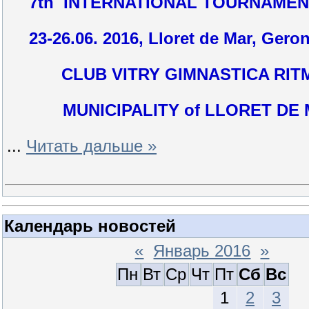
7
th INTERNATIONAL TOURNAMEN
23
-
26
.06. 201
6
, Lloret de Mar, Gero
CLUB VITRY GIMNASTICA RIT
MUNICIPALITY of LLORET DE
...
Читать дальше »
Календарь новостей
«
Январь 2016
»
Пн
Вт
Ср
Чт
Пт
Сб
Вс
1
2
3