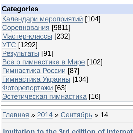
Categories
Календари мероприятий
[104]
Соревнования
[9811]
Мастер-классы
[232]
УТС
[1292]
Результаты
[91]
Всё о гимнастике в Мире
[102]
Гимнастика России
[87]
Гимнастика Украины
[104]
Фоторепортажи
[63]
Эстетическая гимнастика
[16]
Главная
»
2014
»
Сентябрь
»
14
Invitation to the 3rd edition of Interna