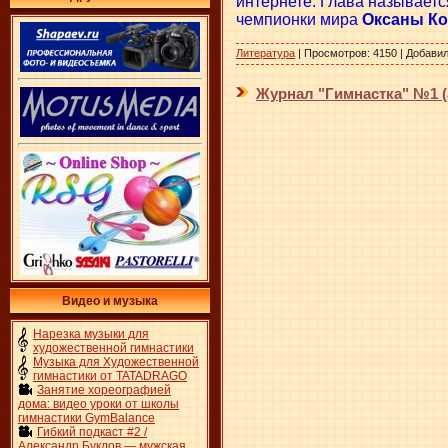
интернете. Глава называетс
чемпионки мира
Оксаны Ко
Литература
|
Просмотров:
4150
|
Добавил
Журнал "Гимнастка" №1 (а
Видео и музыка
Нарезка музыки для
художественной гимнастики
Музыка для Художественной
гимнастики от TATADRAGO
Занятие хореографией
дома: видео уроки от школы
гимнастики GymBalance
Гибкий подкаст #2 /
Александр Буклов — мужская