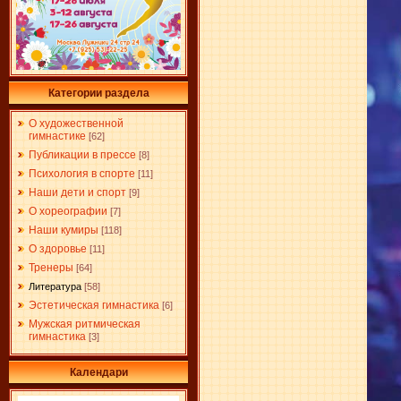
Категории раздела
О художественной
гимнастике
[62]
Публикации в прессе
[8]
Психология в спорте
[11]
Наши дети и спорт
[9]
О хореографии
[7]
Наши кумиры
[118]
О здоровье
[11]
Тренеры
[64]
Литература
[58]
Эстетическая гимнастика
[6]
Мужская ритмическая
гимнастика
[3]
Календари