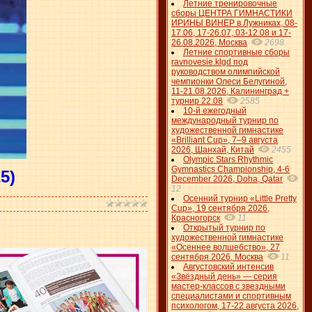
Летние тренировочные
сборы ЦЕНТРА ГИМНАСТИКИ
ИРИНЫ ВИНЕР в Лужниках, 08-
17.06, 17-26.07, 03-12.08 и 17-
26.08.2026, Москва
2698
Летние спортивные сборы
ravnovesie.klgd под
руководством олимпийской
чемпионки Олеси Белугиной,
11-21.08.2026, Калининград +
турнир 22.08
2585
10-й ежегодный
международный турнир по
художественной гимнастике
«Brilliant Cup», 7–9 августа
2026, Шанхай, Китай
2455
Olympic Stars Rhythmic
Gymnastics Championship, 4-6
5)
December 2026, Doha, Qatar
12
Осенний турнир «Little Pretty
Cup», 19 сентября 2026,
Красногорск
11
Открытый турнир по
художественной гимнастике
«Осеннее волшебство», 27
сентября 2026, Москва
11
Августовский интенсив
«Звёздный день» — серия
мастер-классов с звездными
специалистами и спортивным
психологом, 17-22 августа 2026,