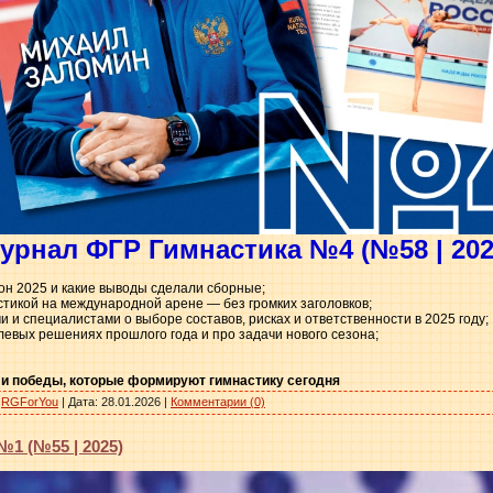
урнал ФГР Гимнастика №4 (№58 | 202
зон 2025 и какие выводы сделали сборные;
астикой на международной арене — без громких заголовков;
и и специалистами о выборе составов, рисках и ответственности в 2025 году;
левых решениях прошлого года и про задачи нового сезона;
 и победы, которые формируют гимнастику сегодня
RGForYou
|
Дата:
28.01.2026
|
Комментарии (0)
1 (№55 | 2025)