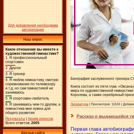
Для добавления необходима
авторизация
Наш опрос
Какое отношение вы имеете к
художественной гимнастике?
1.
Я профессиональный
спортсмен
2.
Другое
3.
Я тренер
Биография заслуженного тренера СС
4.
Я люблю гимнастику, смотрю
соревнование по телевизору
Книга состоит из пяти глав. «Оксан
и.т.д, но сам гимнастикой не
мира по художественной гимнастике
занимаюсь
Королева, а также серебряный приз
5.
Я спортсмен-любитель
Литература
|
Просмотров:
11616
|
Добави
6.
Я занимаюсь чем-то другим, а
гимнастика мне нужна для
общего развития
Рассказ о выдающейся ги
Результаты
|
Архив опросов
Всего ответов:
2005
Первая глава автобиографи
Друзья сайта