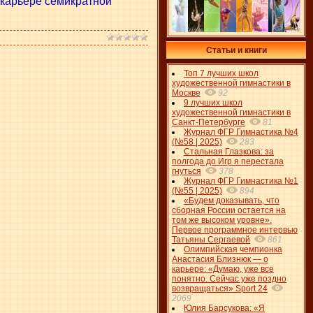
й карьере семикратной
Статьи и книги
Топ 7 лучших школ
художественной гимнастики в
Москве
92
9 лучших школ
художественной гимнастики в
Санкт-Петербурге
81
Журнал ФГР Гимнастика №4
(№58 | 2025)
283
Стальная Глазкова: за
полгода до Игр я перестала
гнуться
378
Журнал ФГР Гимнастика №1
(№55 | 2025)
894
«Будем доказывать, что
сборная России остается на
том же высоком уровне».
Первое программное интервью
Татьяны Сергаевой
861
Олимпийская чемпионка
Анастасия Близнюк — о
карьере: «Думаю, уже все
понятно. Сейчас уже поздно
возвращаться» Sport 24
2069
Юлия Барсукова: «Я