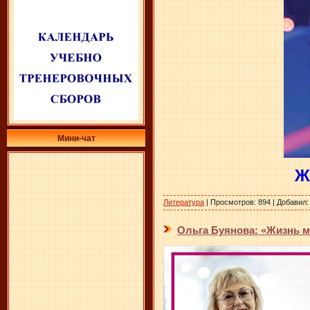
Мини-чат
Ж
Литература
|
Просмотров:
894
|
Добавил:
Ольга Буянова: «Жизнь м