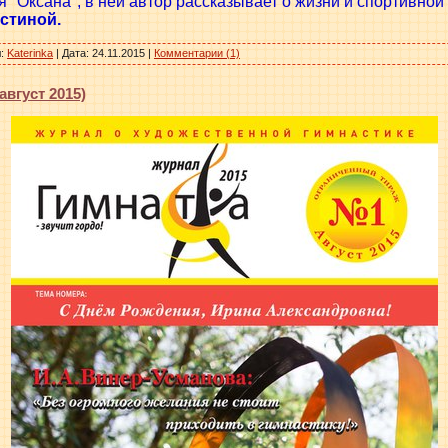
я "Оксана", в ней автор рассказывает о жизни и спортивно
стиной.
:
Katerinka
|
Дата:
24.11.2015
|
Комментарии (1)
вгуст 2015)