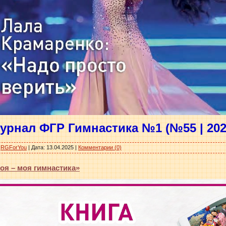
урнал ФГР Гимнастика №1 (№55 | 202
RGForYou
|
Дата:
13.04.2025
|
Комментарии (0)
оя – моя гимнастика»