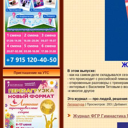
Ж
В этом выпуске:
Приглашение на УТС
- как на самом деле складывался се
- что происходит с российской гимн
- откровенные разговоры с тренерам
- интервью с Василием Титовым о во
-и многое другое
Это журнал — про людей, решения
Литература
|
Просмотров:
283
|
Добавил:
Журнал ФГР Гимнастика №