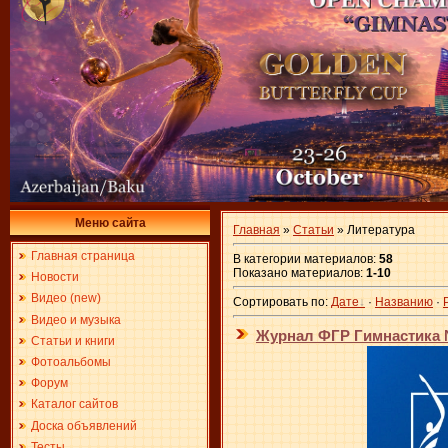
Меню сайта
Главная
»
Статьи
» Литература
Главная страница
В категории материалов
:
58
Показано материалов
:
1-10
Новости
Видео (new)
Сортировать по
:
Дате
·
Названию
·
Видео и музыка
Журнал ФГР Гимнастика №
Статьи и книги
Фотоальбомы
Форум
Каталог сайтов
Доска объявлений
Тесты