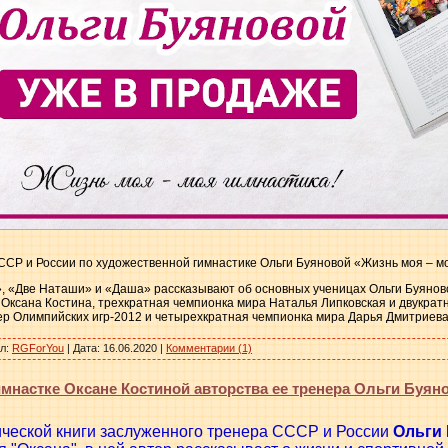
СР и России по художественной гимнастике Ольги Буяновой «Жизнь моя – мо
а», «Две Наташи» и «Даша» рассказывают об основных ученицах Ольги Буяно
 Оксана Костина, трехкратная чемпионка мира Наталья Липковская и двукра
ер Олимпийских игр-2012 и четырехкратная чемпионка мира Дарья Дмитриева
л:
RGForYou
|
Дата:
16.06.2020
|
Комментарии (1)
мнастке Оксане Костиной авторства ее тренера Ольги Буян
ческой книги заслуженного тренера СССР и России
Ольги