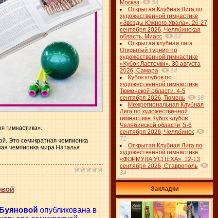
Москва
54
Открытая Клубная Лига по
художественной гимнастике
«Звезды Южного Урала», 26-27
сентября 2026, Челябинская
область, Миасс
64
Открытая клубная лига.
Открытый турнир по
художественной гимнастике
«Кубок Ласточки», 30 августа
2026, Самара
64
Кубок клубов по
художественной гимнастике
Тюменской области, 4-5
сентября 2026, Тюмень
38
Межрегиональная Клубная
Лига по художественной
гимнастике Кубок клубов
Челябинской области, 5-6
я гимнастика».
сентября 2026, Челябинск
71
вой. Это семикратная чемпионка
Открытая Клубная Лига по
тная чемпионка мира Наталья
художественной гимнастике
.
«ФОРМУЛА УСПЕХА», 12-13
сентября 2026, Ставрополь
34
овой
Закладки
 Буяновой
опубликована в