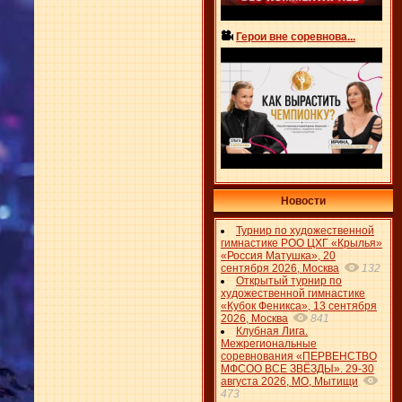
Герои вне соревнова...
Новости
Турнир по художественной
гимнастике РОО ЦХГ «Крылья»
«Россия Матушка», 20
сентября 2026, Москва
132
Открытый турнир по
художественной гимнастике
«Кубок Феникса», 13 сентября
2026, Москва
841
Клубная Лига.
Межрегиональные
соревнования «ПЕРВЕНСТВО
МФСОО ВСЕ ЗВЁЗДЫ». 29-30
августа 2026, МО, Мытищи
473