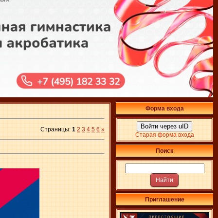
Форма входа
Войти через uID
Страницы
:
1
2
3
4
5
6
»
Старая форма входа
Поиск
Приглашение