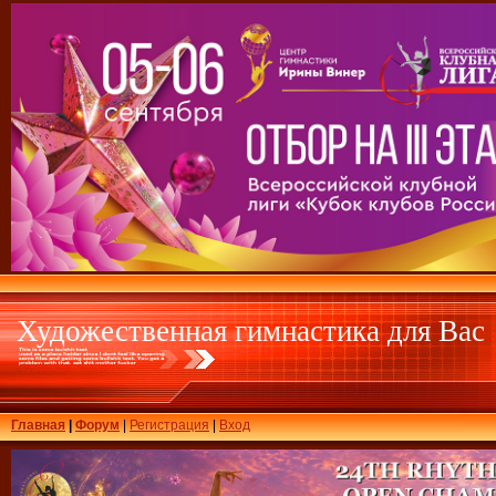
Художественная гимнастика для Вас
Главная
|
Форум
|
Регистрация
|
Вход