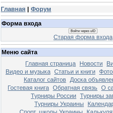
Главная
|
Форум
Форма входа
Войти через uID
Старая форма входа
Меню сайта
Главная страница
Новости
Ви
Видео и музыка
Статьи и книги
Фот
Каталог сайтов
Доска объявле
Гостевая книга
Обратная связь
О с
Турниры России
Турниры за
Турниры Украины
Календа
Спорт. школы Украины
Калькуля