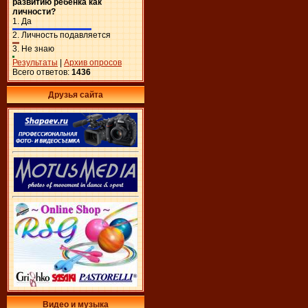
развитию ребенка как
личности?
1.
Да
2.
Личность подавляется
3.
Не знаю
Результаты
|
Архив опросов
Всего ответов:
1436
Друзья сайта
Видео и музыка