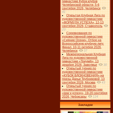
гимнастике Кубок клубов
Челябинской области, 5-6
сентября 2026, Челябинск
41
Открытая Клубная Лига по
художественной гимнастике
«ФОРМУЛА УСПЕХА», 12-13
сентября 2026, Ставрополь
23
Соревнования по
художественной гимнастике
«Сияние Осени». Отбор на
Всероссийскую клубную лигу.
Финал. 10-11 октября 2026,
Челябинск
37
Межрегиональная Клубная
Лига по художественной
гимнастике «Триумф», 13
декабря 2026, Заволжье
30
Открытый турнир по
художественной гимнастике
«КУБОК ВДОХНОВЕНИЯ» на
призы Дарьи Трубниковой, 13
сентября 2026, Москва
43
Открытый турнир по
художественной гимнастике
«Шаг к успеху», 19-20 сентября
2026, Чебоксары
124
Закладки