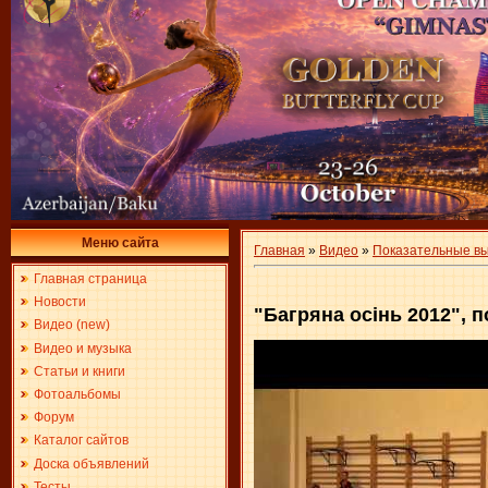
Меню сайта
Главная
»
Видео
»
Показательные в
Главная страница
Новости
"Багряна осінь 2012",
Видео (new)
Видео и музыка
Статьи и книги
Фотоальбомы
Форум
Каталог сайтов
Доска объявлений
Тесты