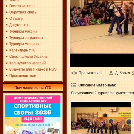
Гостевая книга
Обратная связь
О сайте
Документы
Турниры России
Турниры заграницы
Турниры Украины
Календарь УТС
Спорт. школы Украины
Калькулятор калорий
Виджеты для Яндекс и RSS
Просмотры
: 1
Добавил
:
K
Производители
Описание материала
:
Приглашение на УТС
Всеукраинский турнир по художествен