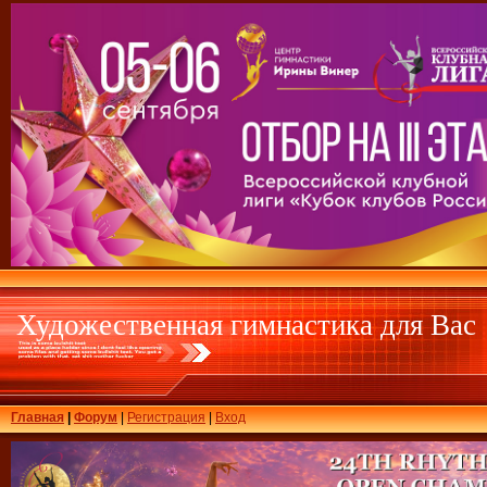
Художественная гимнастика для Вас
Главная
|
Форум
|
Регистрация
|
Вход