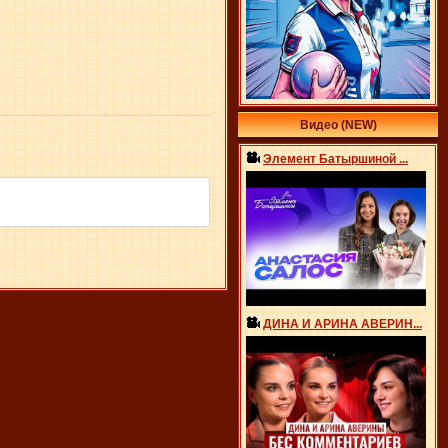
Видео (NEW)
Элемент Батыршиной ...
ДИНА И АРИНА АВЕРИН...