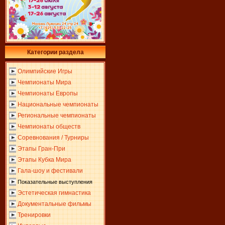
Категории раздела
Олимпийские Игры
Чемпионаты Мира
Чемпионаты Европы
Национальные чемпионаты
Региональные чемпионаты
Чемпионаты обществ
Соревнования / Турниры
Этапы Гран-При
Этапы Кубка Мира
Гала-шоу и фестивали
Показательные выступления
Эстетическая гимнастика
Документальные фильмы
Тренировки