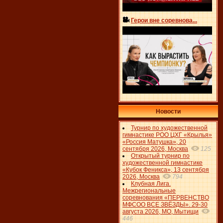
Герои вне соревнова...
Новости
Турнир по художественной
гимнастике РОО ЦХГ «Крылья»
«Россия Матушка», 20
сентября 2026, Москва
125
Открытый турнир по
художественной гимнастике
«Кубок Феникса», 13 сентября
2026, Москва
794
Клубная Лига.
Межрегиональные
соревнования «ПЕРВЕНСТВО
МФСОО ВСЕ ЗВЁЗДЫ». 29-30
августа 2026, МО, Мытищи
446