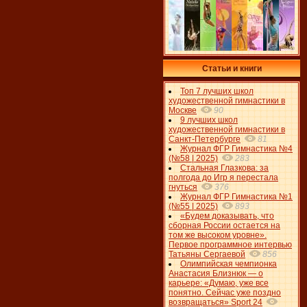
Статьи и книги
Топ 7 лучших школ
художественной гимнастики в
Москве
90
9 лучших школ
художественной гимнастики в
Санкт-Петербурге
81
Журнал ФГР Гимнастика №4
(№58 | 2025)
283
Стальная Глазкова: за
полгода до Игр я перестала
гнуться
376
Журнал ФГР Гимнастика №1
(№55 | 2025)
893
«Будем доказывать, что
сборная России остается на
том же высоком уровне».
Первое программное интервью
Татьяны Сергаевой
856
Олимпийская чемпионка
Анастасия Близнюк — о
карьере: «Думаю, уже все
понятно. Сейчас уже поздно
возвращаться» Sport 24