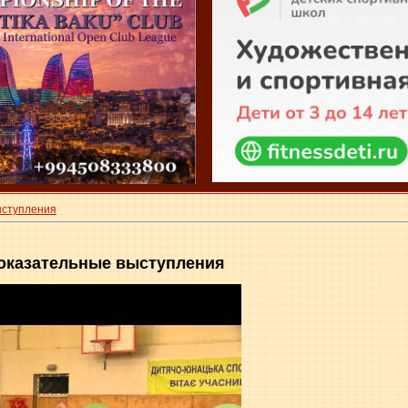
ыступления
 показательные выступления