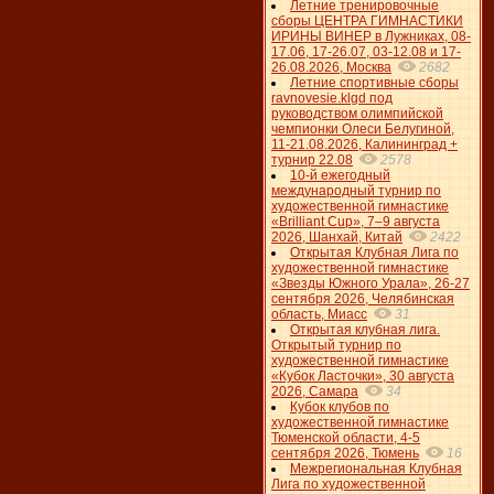
Летние тренировочные
сборы ЦЕНТРА ГИМНАСТИКИ
ИРИНЫ ВИНЕР в Лужниках, 08-
17.06, 17-26.07, 03-12.08 и 17-
26.08.2026, Москва
2682
Летние спортивные сборы
ravnovesie.klgd под
руководством олимпийской
чемпионки Олеси Белугиной,
11-21.08.2026, Калининград +
турнир 22.08
2578
10-й ежегодный
международный турнир по
художественной гимнастике
«Brilliant Cup», 7–9 августа
2026, Шанхай, Китай
2422
Открытая Клубная Лига по
художественной гимнастике
«Звезды Южного Урала», 26-27
сентября 2026, Челябинская
область, Миасс
31
Открытая клубная лига.
Открытый турнир по
художественной гимнастике
«Кубок Ласточки», 30 августа
2026, Самара
34
Кубок клубов по
художественной гимнастике
Тюменской области, 4-5
сентября 2026, Тюмень
16
Межрегиональная Клубная
Лига по художественной