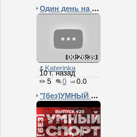
Один день на пути к Оли...
00:26:39
Katerinka
10 г. назад
5
0
0.0
"[без]УМНЫЙ спорт&...