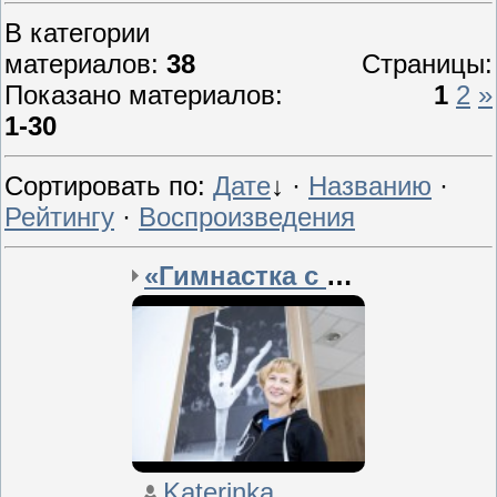
В категории
материалов
:
38
Страницы
:
Показано материалов
:
1
2
»
1-30
Сортировать по
:
Дате
↓
·
Названию
·
Рейтингу
·
Воспроизведения
«Гимнастка с душой поэт...
Katerinka