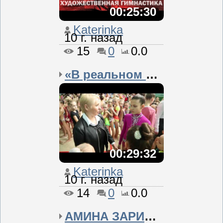
00:25:30
Katerinka
10 г. назад
15
0
0.0
«В реальном времени». Х...
00:29:32
Katerinka
10 г. назад
14
0
0.0
АМИНА ЗАРИПОВА. УКРОЩЕН...