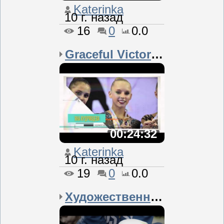
Katerinka
10 г. назад
16
0
0.0
Graceful Victory - Russ...
00:24:32
Katerinka
10 г. назад
19
0
0.0
Художественная гимнасти...