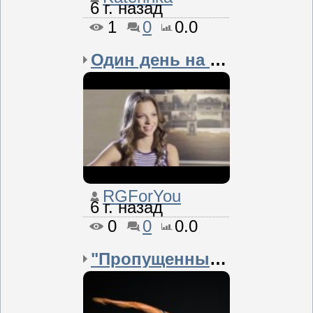
6 г. назад
1
0
0.0
Один день на пути к Оли...
RGForYou
6 г. назад
0
0
0.0
"Пропущенные нюанс...