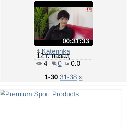
00:31:33
Katerinka
12 г. назад
4
0
0.0
1-30
31-38
»