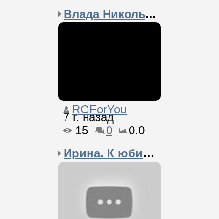
Влада Никольченко |...
RGForYou
7 г. назад
15
0
0.0
Ирина. К юбилею главног...