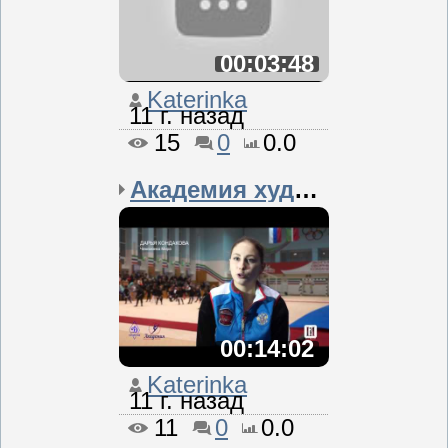
00:03:48
Katerinka
11 г. назад
15
0
0.0
Академия художественной...
00:14:02
Katerinka
11 г. назад
11
0
0.0