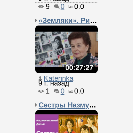
9
0
0.0
«Земляки». Римма Фролов...
00:27:27
Katerinka
9 г. назад
1
0
0.0
Сестры Назмутдиновы ☭ Д...