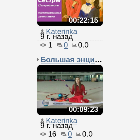
00:22:15
Katerinka
9 г. назад
1
0
0.0
Большая энциклопедия бо...
00:09:23
Katerinka
9 г. назад
16
0
0.0