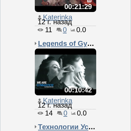
00:21:29
Katerinka
12 г. назад
11
0
0.0
Legends of Gymnastics -...
00:10:42
Katerinka
12 г. назад
14
0
0.0
Технологии Успеха в Кан...