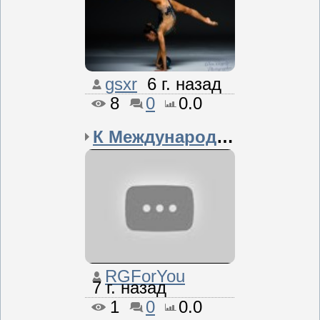
gsxr
6 г. назад
8
0
0.0
К Международному дню за...
RGForYou
7 г. назад
1
0
0.0