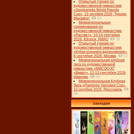
Открытый турнир по
художественной гимнастике
«Semiramida World Friends
Cup», 10 октября 2026, Турция,
Манавгат
22
Межрегиональные
соревнования по
художественной гимнастике
«Рассвет», 10-14 сентября
2026, Югорск, ХМАО
38
Открытый турнир по
художественной гимнастике
«Кубок осеннего вдохновения»,
6 сентября 2026, Москва
51
Межрегиональная клубная
лига по художественной
гимнастике «МФСОО ХГ
«Виват», 12-13 сентября 2026,
Иваново
65
Межрегиональная Клубная
Лига «Flamingo Yaroslavl Cup»,
10 октября 2026, Ярославль
58
Закладки