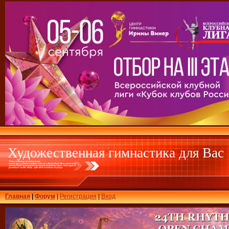
Художественная гимнастика для Вас
Главная
|
Форум
|
Регистрация
|
Вход