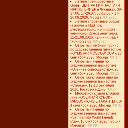
Летние тренировочные
сборы ЦЕНТРА ГИМНАСТИКИ
ИРИНЫ ВИНЕР в Лужниках, 08-
17.06, 17-26.07, 03-12.08 и 17-
26.08.2026, Москва
2725
Летние спортивные сборы
ravnovesie.klgd под
руководством олимпийской
чемпионки Олеси Белугиной,
11-21.08.2026, Калининград +
турнир 22.08
2590
Открытый клубный турнир
по художественной гимнастике
«GYMSTAR MOSCOW CUP», 20
сентября 2026, Москва
1
Открытый турнир по
художественной гимнастике
«Осеннее совершенство», 20
сентября 2026, Москва
23
Открытая клубная лига по
художественной гимнастике
«Сияние», 12-13 сентября
2026, Ростов-на-Дону
27
Межрегиональная клубная
лига «ОСЕННИЙ КУБОК -
МФСОО «ЮНЫЕ ТАЛАНТЫ», 3-
4 сентября 2026, Москва
31
Открытый турнир по
художественной гимнастике
«Semiramida World Friends
Cup», 10 октября 2026, Турция,
Манавгат
29