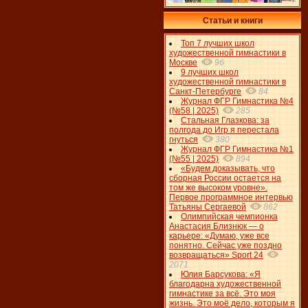
Статьи и книги
Топ 7 лучших школ
художественной гимнастики в
Москве
96
9 лучших школ
художественной гимнастики в
Санкт-Петербурге
84
Журнал ФГР Гимнастика №4
(№58 | 2025)
285
Стальная Глазкова: за
полгода до Игр я перестала
гнуться
380
Журнал ФГР Гимнастика №1
(№55 | 2025)
894
«Будем доказывать, что
сборная России остается на
том же высоком уровне».
Первое программное интервью
Татьяны Сергаевой
862
Олимпийская чемпионка
Анастасия Близнюк — о
карьере: «Думаю, уже все
понятно. Сейчас уже поздно
возвращаться» Sport 24
2071
Юлия Барсукова: «Я
благодарна художественной
гимнастике за всё. Это моя
жизнь. Это моё дело, которым я