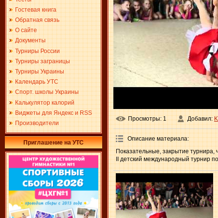
Гостевая книга
Обратная связь
О сайте
Документы
Турниры России
Турниры заграницы
Турниры Украины
Календарь УТС
Спорт. школы Украины
Калькулятор калорий
Виджеты для Яндекс и RSS
Просмотры
: 1
Добавил
:
K
Производители
Описание материала
:
Приглашение на УТС
Показательные, закрытие турнира, ч
ІI детский международный турнир по