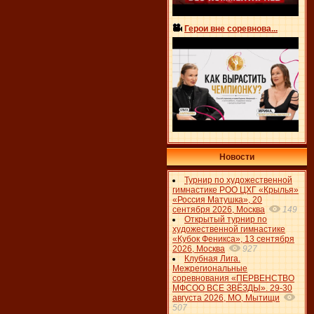
Герои вне соревнова...
Новости
Турнир по художественной
гимнастике РОО ЦХГ «Крылья»
«Россия Матушка», 20
сентября 2026, Москва
149
Открытый турнир по
художественной гимнастике
«Кубок Феникса», 13 сентября
2026, Москва
927
Клубная Лига.
Межрегиональные
соревнования «ПЕРВЕНСТВО
МФСОО ВСЕ ЗВЁЗДЫ». 29-30
августа 2026, МО, Мытищи
507