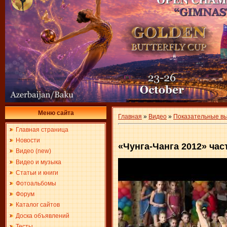
Меню сайта
Главная
»
Видео
»
Показательные в
Главная страница
Новости
«Чунга-Чанга 2012» час
Видео (new)
Видео и музыка
Статьи и книги
Фотоальбомы
Форум
Каталог сайтов
Доска объявлений
Тесты