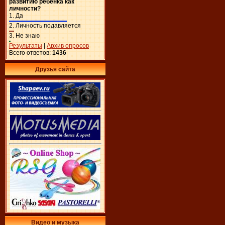
развитию ребенка как
личности?
1.
Да
2.
Личность подавляется
3.
Не знаю
Результаты
|
Архив опросов
Всего ответов:
1436
Друзья сайта
Видео и музыка