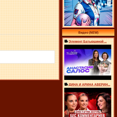
Видео (NEW)
Элемент Батыршиной ...
ДИНА И АРИНА АВЕРИН...