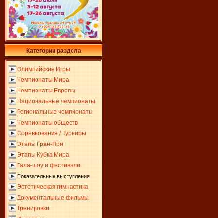
Категории раздела
Олимпийские Игры
Чемпионаты Мира
Чемпионаты Европы
Национальные чемпионаты
Региональные чемпионаты
Чемпионаты обществ
Соревнования / Турниры
Этапы Гран-При
Этапы Кубка Мира
Гала-шоу и фестивали
Показательные выступления
Эстетическая гимнастика
Документальные фильмы
Тренировки