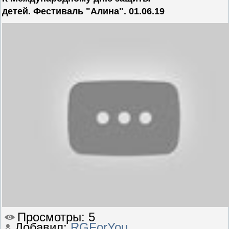
детей. Фестиваль "Алина". 01.06.19
Просмотры
: 5
Добавил
:
RGForYou