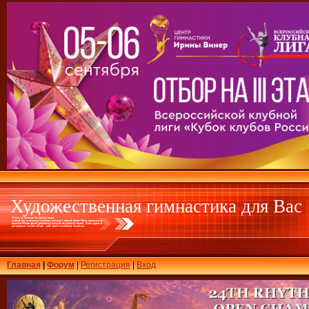
Художественная гимнастика для Вас
Главная
|
Форум
|
Регистрация
|
Вход