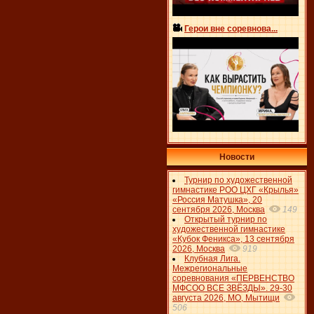
Герои вне соревнова...
Новости
Турнир по художественной
гимнастике РОО ЦХГ «Крылья»
«Россия Матушка», 20
сентября 2026, Москва
149
Открытый турнир по
художественной гимнастике
«Кубок Феникса», 13 сентября
2026, Москва
919
Клубная Лига.
Межрегиональные
соревнования «ПЕРВЕНСТВО
МФСОО ВСЕ ЗВЁЗДЫ». 29-30
августа 2026, МО, Мытищи
506