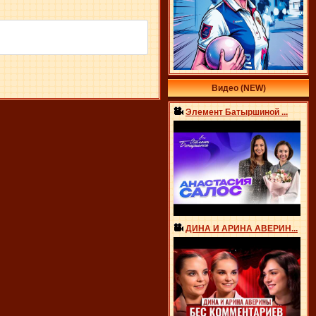
Видео (NEW)
Элемент Батыршиной ...
ДИНА И АРИНА АВЕРИН...