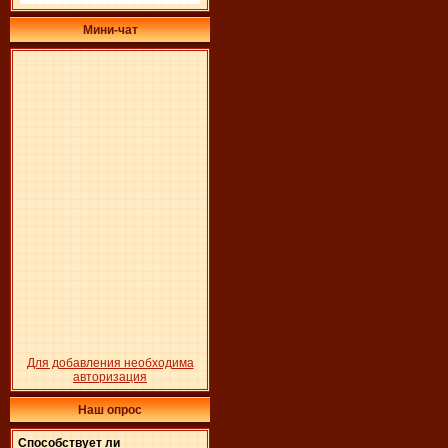
Мини-чат
Для добавления необходима
авторизация
Наш опрос
Способствует ли