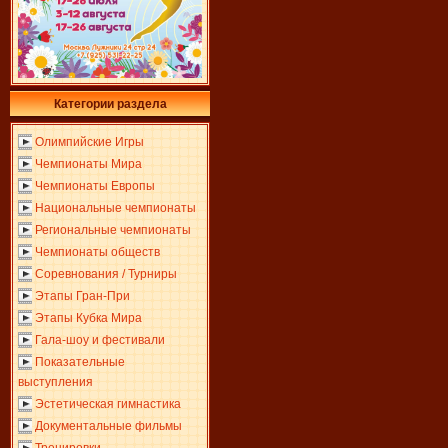
Категории раздела
Олимпийские Игры
Чемпионаты Мира
Чемпионаты Европы
Национальные чемпионаты
Региональные чемпионаты
Чемпионаты обществ
Соревнования / Турниры
Этапы Гран-При
Этапы Кубка Мира
Гала-шоу и фестивали
Показательные
выступления
Эстетическая гимнастика
Документальные фильмы