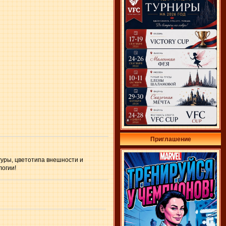
Приглашение
гуры, цветотипа внешности и
логии!