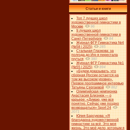
Статьи и книги
Топ 7 лучших школ
художественной гимнастики в
Москве
96
9 лучших школ
художественной гимнастики в
Санкт-Петербурге
84
Журнал ФГР Гимнастика №4
(№58 | 2025)
285
Стальная Глазкова: за
полгода до Игр я перестала
гнуться
380
Журнал ФГР Гимнастика №1
(№55 | 2025)
894
«Будем доказывать, что
сборная России остается на
том же высоком уровне».
Первое программное интервью
Татьяны Сергаевой
862
Олимпийская чемпионка
Анастасия Близнюк — о
карьере: «Думаю, уже все
понятно. Сейчас уже поздно
возвращаться» Sport 24
2071
Юлия Барсукова: «Я
благодарна художественной
гимнастике за всё. Это моя
жизнь. Это моё дело, которым я