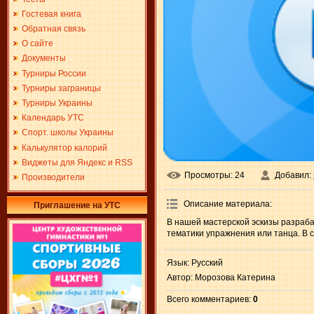
Гостевая книга
Обратная связь
О сайте
Документы
Турниры России
Турниры заграницы
Турниры Украины
Календарь УТС
Спорт. школы Украины
Калькулятор калорий
Виджеты для Яндекс и RSS
Просмотры
: 24
Добавил
:
Производители
Описание материала
:
Приглашение на УТС
В нашей мастерской эскизы разраба
тематики упражнения или танца. В 
Язык
: Русский
Автор
: Морозова Катерина
Всего комментариев
:
0