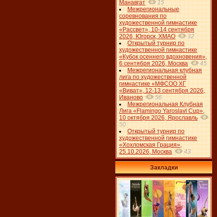
Манавгат
15
Межрегиональные
соревнования по
художественной гимнастике
«Рассвет», 10-14 сентября
2026, Югорск, ХМАО
32
Открытый турнир по
художественной гимнастике
«Кубок осеннего вдохновения»,
6 сентября 2026, Москва
45
Межрегиональная клубная
лига по художественной
гимнастике «МФСОО ХГ
«Виват», 12-13 сентября 2026,
Иваново
56
Межрегиональная Клубная
Лига «Flamingo Yaroslavl Cup»,
10 октября 2026, Ярославль
50
Открытый турнир по
художественной гимнастике
«Хохломская Грация»,
25.10.2026, Москва
43
Закладки