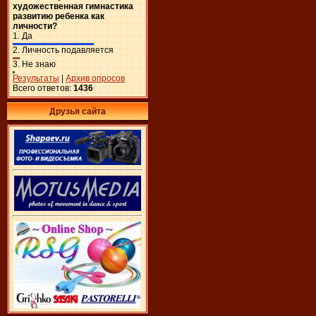
художественная гимнастика
развитию ребенка как
личности?
1.
Да
2.
Личность подавляется
3.
Не знаю
Результаты
|
Архив опросов
Всего ответов:
1436
Друзья сайта