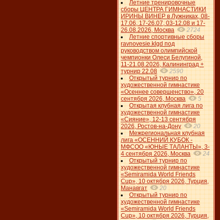
Летние тренировочные
сборы ЦЕНТРА ГИМНАСТИКИ
ИРИНЫ ВИНЕР в Лужниках, 08-
17.06, 17-26.07, 03-12.08 и 17-
26.08.2026, Москва
2724
Летние спортивные сборы
ravnovesie.klgd под
руководством олимпийской
чемпионки Олеси Белугиной,
11-21.08.2026, Калининград +
турнир 22.08
2590
Открытый турнир по
художественной гимнастике
«Осеннее совершенство», 20
сентября 2026, Москва
5
Открытая клубная лига по
художественной гимнастике
«Сияние», 12-13 сентября
2026, Ростов-на-Дону
20
Межрегиональная клубная
лига «ОСЕННИЙ КУБОК -
МФСОО «ЮНЫЕ ТАЛАНТЫ», 3-
4 сентября 2026, Москва
24
Открытый турнир по
художественной гимнастике
«Semiramida World Friends
Cup», 10 октября 2026, Турция,
Манавгат
20
Открытый турнир по
художественной гимнастике
«Semiramida World Friends
Cup», 10 октября 2026, Турция,