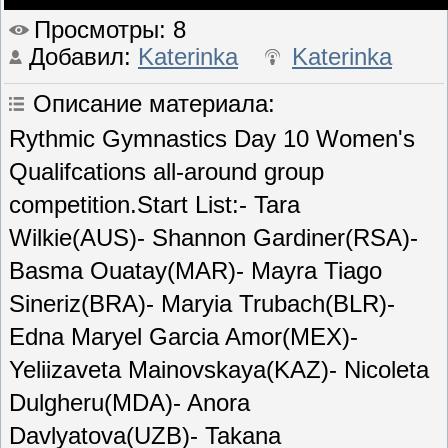
Просмотры
: 8
Добавил
:
Katerinka
Katerinka
Описание материала
:
Rythmic Gymnastics Day 10 Women's
Qualifcations all-around group
competition.Start List:- Tara
Wilkie(AUS)- Shannon Gardiner(RSA)-
Basma Ouatay(MAR)- Mayra Tiago
Sineriz(BRA)- Maryia Trubach(BLR)-
Edna Maryel Garcia Amor(MEX)-
Yeliizaveta Mainovskaya(KAZ)- Nicoleta
Dulgheru(MDA)- Anora
Davlyatova(UZB)- Takana