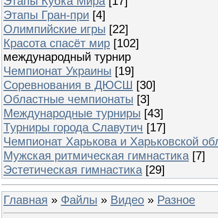
Этапы Кубка Мира
[17]
Этапы Гран-при
[4]
Олимпийские игры
[22]
Красота спасёт мир
[102]
международный турнир
Чемпионат Украины
[19]
Соревнования в ДЮСШ
[30]
Областные чемпионаты
[3]
Международные турниры
[43]
Турниры города Славутич
[17]
Чемпионат Харькова и Харьковской об
Мужская ритмическая гимнастика
[7]
Эстетическая гимнастика
[29]
Главная
»
Файлы
»
Видео
»
Разное