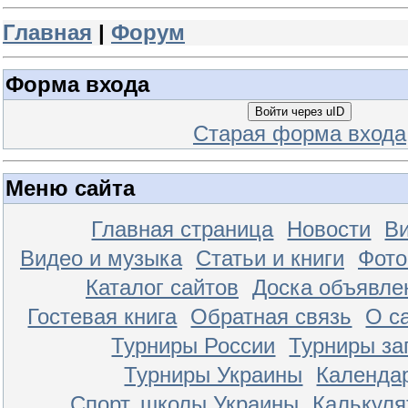
Главная
|
Форум
Форма входа
Войти через uID
Старая форма входа
Меню сайта
Главная страница
Новости
Ви
Видео и музыка
Статьи и книги
Фот
Каталог сайтов
Доска объявле
Гостевая книга
Обратная связь
О с
Турниры России
Турниры за
Турниры Украины
Календа
Спорт. школы Украины
Калькуля