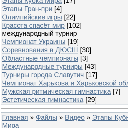
Этапы Кубка Мира
[17]
Этапы Гран-при
[4]
Олимпийские игры
[22]
Красота спасёт мир
[102]
международный турнир
Чемпионат Украины
[19]
Соревнования в ДЮСШ
[30]
Областные чемпионаты
[3]
Международные турниры
[43]
Турниры города Славутич
[17]
Чемпионат Харькова и Харьковской об
Мужская ритмическая гимнастика
[7]
Эстетическая гимнастика
[29]
Главная
»
Файлы
»
Видео
»
Этапы Куб
Мира