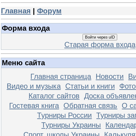
Главная
|
Форум
Форма входа
Войти через uID
Старая форма входа
Меню сайта
Главная страница
Новости
Ви
Видео и музыка
Статьи и книги
Фот
Каталог сайтов
Доска объявле
Гостевая книга
Обратная связь
О с
Турниры России
Турниры за
Турниры Украины
Календа
Спорт. школы Украины
Калькуля