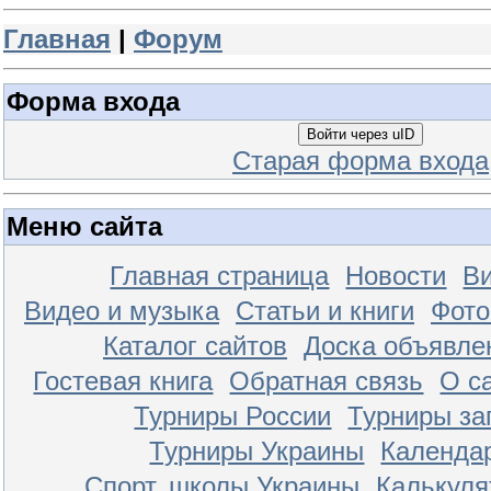
Главная
|
Форум
Форма входа
Войти через uID
Старая форма входа
Меню сайта
Главная страница
Новости
Ви
Видео и музыка
Статьи и книги
Фот
Каталог сайтов
Доска объявле
Гостевая книга
Обратная связь
О с
Турниры России
Турниры за
Турниры Украины
Календа
Спорт. школы Украины
Калькуля