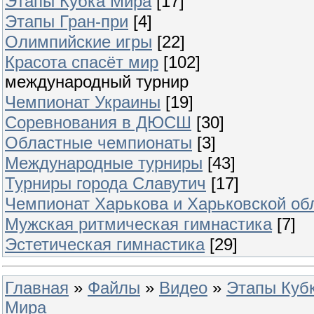
Этапы Кубка Мира
[17]
Этапы Гран-при
[4]
Олимпийские игры
[22]
Красота спасёт мир
[102]
международный турнир
Чемпионат Украины
[19]
Соревнования в ДЮСШ
[30]
Областные чемпионаты
[3]
Международные турниры
[43]
Турниры города Славутич
[17]
Чемпионат Харькова и Харьковской об
Мужская ритмическая гимнастика
[7]
Эстетическая гимнастика
[29]
Главная
»
Файлы
»
Видео
»
Этапы Куб
Мира