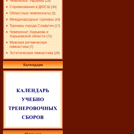
Чемпионат Украины
[19]
Соревнования в ДЮСШ
[30]
Областные чемпионаты
[3]
Международные турниры
[43]
Турниры города Славутич
[17]
Чемпионат Харькова и
Харьковской области
[72]
Мужская ритмическая
гимнастика
[7]
Эстетическая гимнастика
[29]
Календари