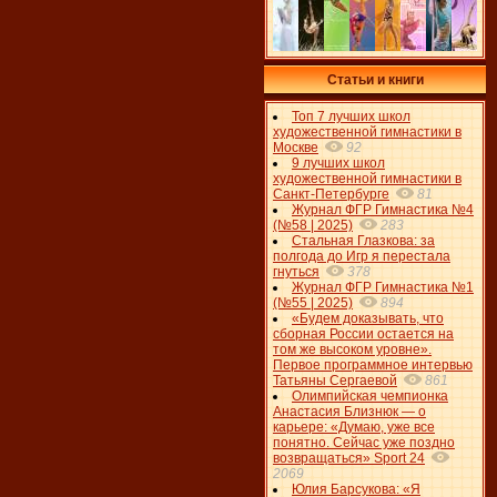
Статьи и книги
Топ 7 лучших школ
художественной гимнастики в
Москве
92
9 лучших школ
художественной гимнастики в
Санкт-Петербурге
81
Журнал ФГР Гимнастика №4
(№58 | 2025)
283
Стальная Глазкова: за
полгода до Игр я перестала
гнуться
378
Журнал ФГР Гимнастика №1
(№55 | 2025)
894
«Будем доказывать, что
сборная России остается на
том же высоком уровне».
Первое программное интервью
Татьяны Сергаевой
861
Олимпийская чемпионка
Анастасия Близнюк — о
карьере: «Думаю, уже все
понятно. Сейчас уже поздно
возвращаться» Sport 24
2069
Юлия Барсукова: «Я