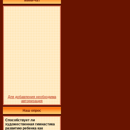
Мини-чат
Для добавления необходима
авторизация
Наш опрос
Способствует ли
художественная гимнастика
развитию ребенка как