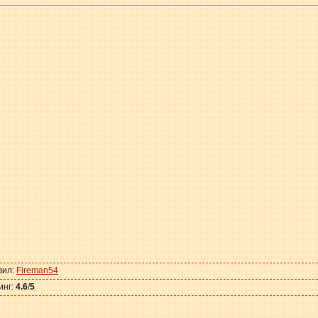
вил
:
Fireman54
инг
:
4.6
/
5