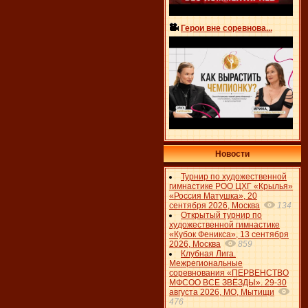
Герои вне соревнова...
Новости
Турнир по художественной
гимнастике РОО ЦХГ «Крылья»
«Россия Матушка», 20
сентября 2026, Москва
134
Открытый турнир по
художественной гимнастике
«Кубок Феникса», 13 сентября
2026, Москва
859
Клубная Лига.
Межрегиональные
соревнования «ПЕРВЕНСТВО
МФСОО ВСЕ ЗВЁЗДЫ». 29-30
августа 2026, МО, Мытищи
476