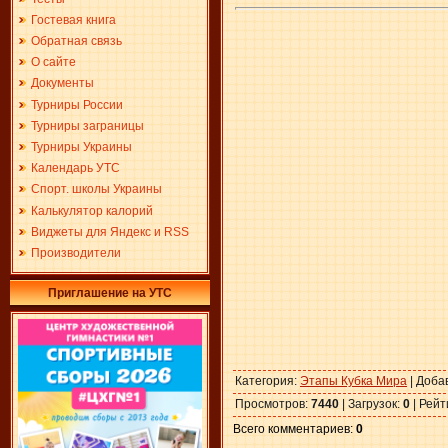
Гостевая книга
Обратная связь
О сайте
Документы
Турниры России
Турниры заграницы
Турниры Украины
Календарь УТС
Спорт. школы Украины
Калькулятор калорий
Виджеты для Яндекс и RSS
Производители
Приглашение на УТС
Категория
:
Этапы Кубка Мира
|
Доба
Просмотров
:
7440
|
Загрузок
:
0
|
Рейт
Всего комментариев
:
0