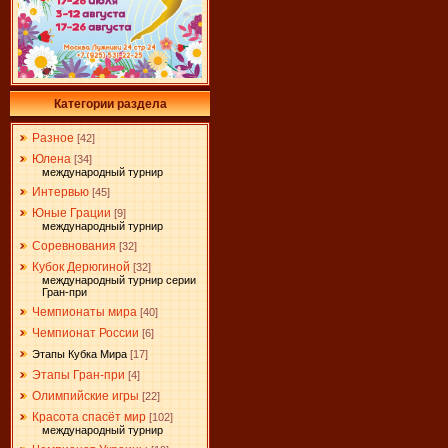
Категории раздела
Разное
[42]
Юлена
[34]
международный турнир
Интервью
[45]
Юные Грации
[9]
международный турнир
Соревнования
[32]
Кубок Дерюгиной
[32]
международный турнир серии
Гран-при
Чемпионаты мира
[40]
Чемпионат России
[6]
Этапы Кубка Мира
[17]
Этапы Гран-при
[4]
Олимпийские игры
[22]
Красота спасёт мир
[102]
международный турнир