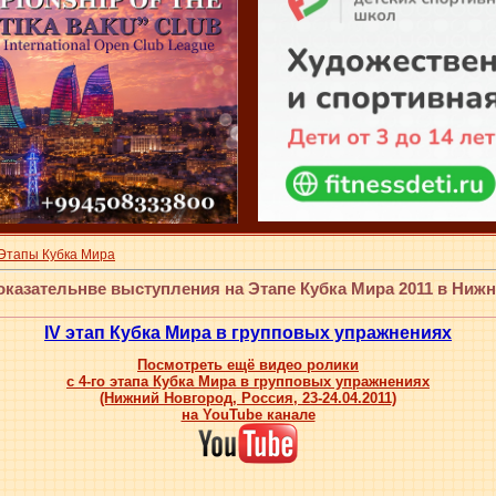
Этапы Кубка Мира
оказательнве выступления на Этапе Кубка Мира 2011 в Ниж
IV этап Кубка Мира в групповых упражнениях
Посмотреть ещё видео ролики
с 4-го этапа Кубка Мира в групповых упражнениях
(Нижний Новгород, Россия, 23-24.04.2011)
на YouTube канале