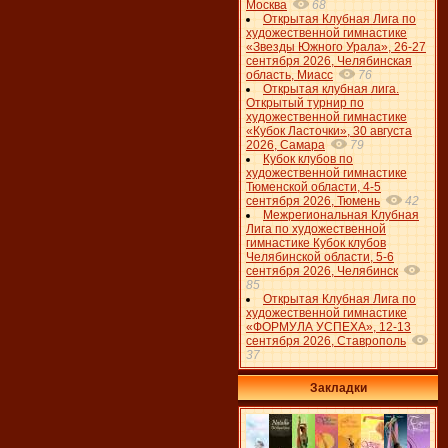
Москва
68
Открытая Клубная Лига по
художественной гимнастике
«Звезды Южного Урала», 26-27
сентября 2026, Челябинская
область, Миасс
76
Открытая клубная лига.
Открытый турнир по
художественной гимнастике
«Кубок Ласточки», 30 августа
2026, Самара
79
Кубок клубов по
художественной гимнастике
Тюменской области, 4-5
сентября 2026, Тюмень
42
Межрегиональная Клубная
Лига по художественной
гимнастике Кубок клубов
Челябинской области, 5-6
сентября 2026, Челябинск
85
Открытая Клубная Лига по
художественной гимнастике
«ФОРМУЛА УСПЕХА», 12-13
сентября 2026, Ставрополь
37
Закладки