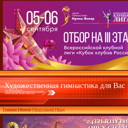
Художественная гимнастика для Вас
Главная
|
Форум
|
Регистрация
|
Вход