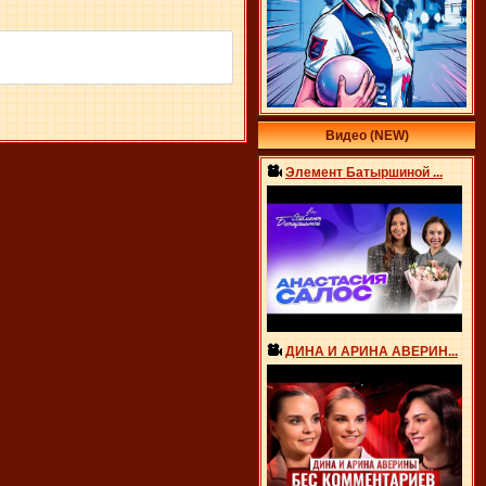
Видео (NEW)
Элемент Батыршиной ...
ДИНА И АРИНА АВЕРИН...