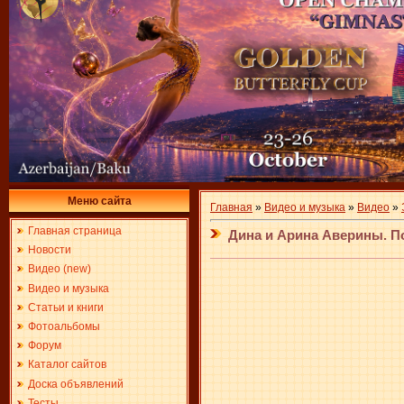
Меню сайта
Главная
»
Видео и музыка
»
Видео
»
Главная страница
Дина и Арина Аверины. П
Новости
Видео (new)
Видео и музыка
Статьи и книги
Фотоальбомы
Форум
Каталог сайтов
Доска объявлений
Тесты