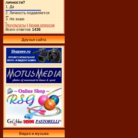
личности?
1.
Да
2.
Личность подавляется
3.
Не знаю
Результаты
|
Архив опросов
Всего ответов:
1436
Друзья сайта
Видео и музыка