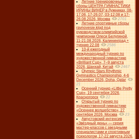
Летние тренировочные
сборы ЦЕНТРА ГИМНАСТИКИ
ИРИНЫ ВИНЕР в Лужниках, 08-
17.06, 17-26.07, 03-12.08 и 17-
26.08.2026, Москва
2701
Летние спортивные сборы
ravnovesie.klgd под
руководством олимпийской
чемпионки Олеси Белугиной,
11-21.08.2026, Калининград +
турнир 22.08
2586
10-й ежегодный
международный турнир по
художественной гимнастике
«Brilliant Cup», 7–9 августа
2026, Шанхай, Китай
2467
Olympic Stars Rhythmic
Gymnastics Championship, 4-6
December 2026, Doha, Qatar
21
Осенний турнир «Little Pretty
Cup», 19 сентября 2026,
Красногорск
22
Открытый турнир по
художественной гимнастике
«Осеннее волшебство», 27
сентября 2026, Москва
23
Августовский интенсив
«Звёздный день» — серия
мастер-классов с звездными
специалистами и спортивным
психологом, 17-22 августа 2026,