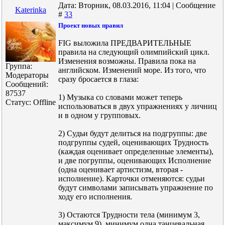
Дата: Вторник, 08.03.2016, 11:04 | Сообщение
Katerinka
#
33
Проект новых правил
FIG выложила ПРЕДВАРИТЕЛЬНЫЕ
правила на следующий олимпийский цикл.
Изменения возможны. Правила пока на
Группа:
английском. Изменений море. Из того, что
Модераторы
сразу бросается в глаза:
Сообщений:
87537
1) Музыка со словами может теперь
Статус:
Offline
использоваться в двух упражнениях у личниц
и в одном у групповых.
2) Судьи будут делиться на подгруппы: две
подгруппы судей, оценивающих Трудность
(каждая оценивает определенные элементы),
и две погруппы, оценивающих Исполнение
(одна оценивает артистизм, вторая -
исполнение). Карточки отменяются: судьи
будут символами записывать упражнение по
ходу его исполнения.
3) Остаются Трудности тела (минимум 3,
максимум 9), минимум одна танцевальная