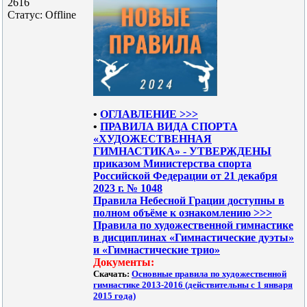
2616
Статус:
Offline
•
ОГЛАВЛЕНИЕ >>>
•
ПРАВИЛА ВИДА СПОРТА
«ХУДОЖЕСТВЕННАЯ
ГИМНАСТИКА» - УТВЕРЖДЕНЫ
приказом Министерства спорта
Российской Федерации от 21 декабря
2023 г. № 1048
Правила Небесной Грации доступны в
полном объёме к ознакомлению >>>
Правила по художественной гимнастике
в дисциплинах «Гимнастические дуэты»
и «Гимнастические трио»
Документы:
Скачать:
Основные правила по художественной
гимнастике 2013-2016 (действительны с 1 января
2015 года)