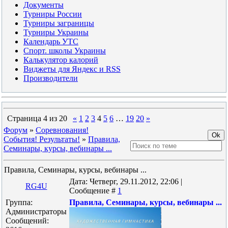
Документы
Турниры России
Турниры заграницы
Турниры Украины
Календарь УТС
Спорт. школы Украины
Калькулятор калорий
Виджеты для Яндекс и RSS
Производители
Страница
4
из
20
«
1
2
3
4
5
6
…
19
20
»
Форум
»
Соревнования!
События! Результаты!
»
Правила,
Семинары, курсы, вебинары ...
Правила, Семинары, курсы, вебинары ...
Дата: Четверг, 29.11.2012, 22:06 |
RG4U
Сообщение #
1
Группа:
Правила, Семинары, курсы, вебинары ...
Администраторы
Сообщений: