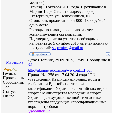
местное).
Приезд 19 октября 2015 года. Проживание в
Маринс Парк Отель по адресу: город
Екатеринбург, ул. Челюскинцев,106.
Стоимость проживания от 900 -1300 рублей
одно место.
Расходы по командированию за счет
командирующей организации.
Подтверждение на участие необходимо
направить до 5 октября 2015 на электронную
почту e-mail:
sopernitca@mail.ru
.
Дата: Вторник, 29.09.2015, 12:49 | Сообщение #
Мурзилка
32
http://ukraine-rg.com.ua/wp-cont....I.pdf
Группа:
Приказ № 1258 от 17.04.2014 года "Об
Проверенные
утверждении Квалификационных норм и
Сообщений:
требований Единой спортивной
122
классификации Украины олимпийских видов
Статус:
спорта" Министерства молодёжи и спорта
Offline
Украины для художественной гимнастике
утверждены следующие классификационные
нормы и требования:
"
Додаток 17