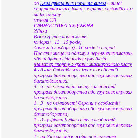
до
Кваліфікаційних норм та вимог
Єдиної
спортивної класифікації України з олімпійських
видів спорту
(пункт 17)
ГІМНАСТИКА ХУДОЖНЯ
Жінки
Вікові групи спортсменів:
юніорки - 13 - 15 років;
дорослі (сеньйорки) - 16 років і старші.
Посісти місце на одному з перелічених змагань
або набрати відповідну суму балів:
Майстер спорту України міжнародного класу
4 - 8 - на Олімпійських іграх в особистій
програмі багатоборства або групових вправах
багатоборства;
4 - 6 - на чемпіонаті світу в особистій
програмі багатоборства або групових вправах
багатоборства;
1 - 3 - на чемпіонаті Європи в особистій
програмі багатоборства або групових вправах
багатоборства;
1 - 3 - у фіналі Кубка світу в особистій
програмі багатоборства або групових вправах
багатоборства;
1 - на Універсіаді в особистій програмі