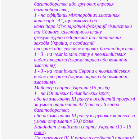
багатоборства або групових вправах
багатоборства;
1 - на офіційних міжнародних змаганнях
категорії "A", що включені до
календаря Міжнародної федерації гімнастики
та Єдиного календарного плану
фізкультурно-оздоровчих та спортивних
заходів України, в особистій
програмі або групових вправах багатоборства;
1 - 3 - на чемпіонаті світу в неолімпійських
видах програми (окремі вправи або командні
змагання);
1 - 3 - на чемпіонаті Європи в неолімпійських
видах програми (окремі вправи або командні
змагання).
Майстер спорту України (16 років)
1 - на Юнацьких Олімпійських іграх;
або на змаганнях III рангу в особистій програмі
за умови отримання 92,0 балів у 6 видах
багатоборства;
або на змаганнях III рангу в групових вправах за
умови отримання 30,0 балів.
Кандидат у майстри спорту України (13 - 15
років)
На змаганнях IV, V рангів в особистій програмі