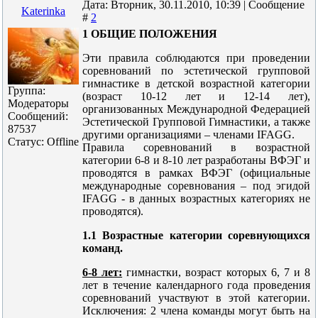
Дата: Вторник, 30.11.2010, 10:39 | Сообщение
Katerinka
#
2
1 ОБЩИЕ ПОЛОЖЕНИЯ
Эти правила соблюдаются при проведении
соревнований по эстетической групповой
гимнастике в детской возрастной категории
Группа:
(возраст 10-12 лет и 12-14 лет),
Модераторы
организованных Международной Федерацией
Сообщений:
Эстетической Групповой Гимнастики, а также
87537
другими организациями – членами IFAGG.
Статус:
Offline
Правила соревнований в возрастной
категории 6-8 и 8-10 лет разработаны ВФЭГ и
проводятся в рамках ВФЭГ (официальные
международные соревнования – под эгидой
IFAGG - в данных возрастных категориях не
проводятся).
1.1 Возрастные категории соревнующихся
команд.
6-8 лет:
гимнастки, возраст которых 6, 7 и 8
лет в течение календарного года проведения
соревнований участвуют в этой категории.
Исключения: 2 члена команды могут быть на