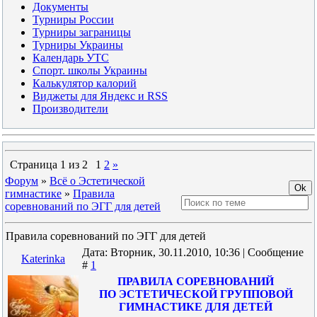
Документы
Турниры России
Турниры заграницы
Турниры Украины
Календарь УТС
Спорт. школы Украины
Калькулятор калорий
Виджеты для Яндекс и RSS
Производители
Страница
1
из
2
1
2
»
Форум
»
Всё о Эстетической
гимнастике
»
Правила
соревнований по ЭГГ для детей
Правила соревнований по ЭГГ для детей
Дата: Вторник, 30.11.2010, 10:36 | Сообщение
Katerinka
#
1
ПРАВИЛА СОРЕВНОВАНИЙ
ПО ЭСТЕТИЧЕСКОЙ ГРУППОВОЙ
ГИМНАСТИКЕ ДЛЯ ДЕТЕЙ