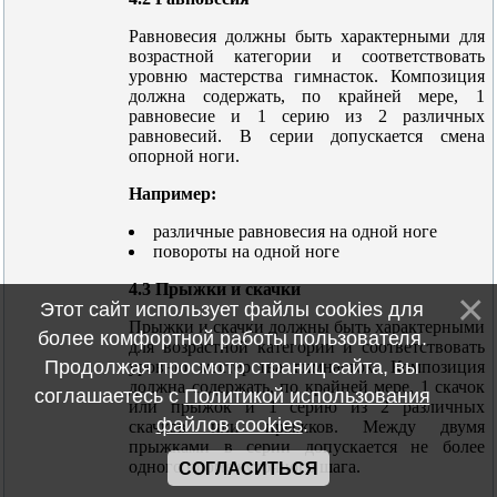
Равновесия должны быть характерными для
возрастной категории и соответствовать
уровню мастерства гимнасток. Композиция
должна содержать, по крайней мере, 1
равновесие и 1 серию из 2 различных
равновесий. В серии допускается смена
опорной ноги.
Например:
различные равновесия на одной ноге
повороты на одной ноге
4.3 Прыжки и скачки
Этот сайт использует файлы cookies для
Прыжки и скачки должны быть характерными
более комфортной работы пользователя.
для возрастной категории и соответствовать
Продолжая просмотр страниц сайта, вы
уровню мастерства гимнасток. Композиция
должна содержать, по крайней мере, 1 скачок
соглашаетесь с
Политикой использования
или прыжок и 1 серию из 2 различных
файлов cookies
.
скачков или прыжков. Между двумя
прыжками в серии допускается не более
одного промежуточного шага.
СОГЛАСИТЬСЯ