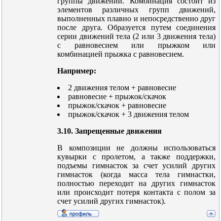
группы движений. Комбинация состоит из
элементов различных групп движений,
выполненных плавно и непосредственно друг
после друга. Образуется путем соединения
серии движений тела (2 или 3 движения тела)
с равновесием или прыжком или
комбинацией прыжка с равновесием.
Например:
2 движения телом + равновесие
равновесие + прыжок/скачок
прыжок/скачок + равновесие
прыжок/скачок + 3 движения телом
3.10. Запрещенные движения
В композиции не должны использоваться
кувырки с пролетом, а также поддержки,
подъемы гимнасток за счет усилий других
гимнасток (когда масса тела гимнастки,
полностью переходит на других гимнасток
или происходит потеря контакта с полом за
счет усилий других гимнасток).