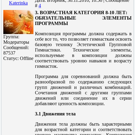
Дата: Вторник, 30.11.2010, 10:56 | Сообщение
Katerinka
#
4
3. ВОЗРАСТНАЯ КАТЕГОРИЯ 8-10 ЛЕТ:
ОБЯЗАТЕЛЬНЫЕ ЭЛЕМЕНТЫ
ПРОГРАММЫ
Композиция программы должна содержать в
Группа:
себе все то, что позволяет гимнасткам освоить
Модераторы
базовую технику Эстетической Групповой
Сообщений:
Гимнастики. Технические элементы,
87537
используемые в композиции должны
Статус:
Offline
соответствовать уровню навыков и возрасту
гимнасток.
Программа для соревнований должна быть
разнообразной по содержанию следующих
групп движений и различных комбинаций.
Сочетания движений с другими группами
движений или соединение их в серии
добавляют ценность композиции.
3.1 Движения тела
Движения тела должны быть характерными
для возрастной категории и соответствовать
уровню мастерства гимнасток. Композиция