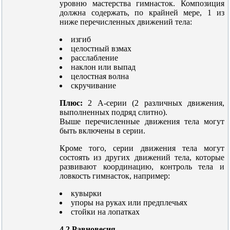
уровню мастерства гимнасток. Композиция
должна содержать, по крайней мере, 1 из
ниже перечисленных движений тела:
изгиб
целостный взмах
расслабление
наклон или выпад
целостная волна
скручивание
Плюс:
2 А-серии (2 различных движения,
выполненных подряд слитно).
Выше перечисленные движения тела могут
быть включены в серии.
Кроме того, серии движения тела могут
состоять из других движений тела, которые
развивают координацию, контроль тела и
ловкость гимнасток, например:
кувырки
упоры на руках или предплечьях
стойки на лопатках
4.2 Равновесия