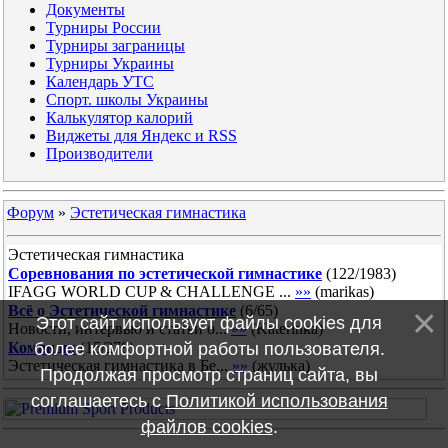
Документы
Турниры России
Турниры заграницы
Турниры Украины
Календарь УТС
Спорт. школы Украины
Калькулятор калорий
Виджеты для Яндекс и RSS
Производители
Форум
»
Эстетическая гимнастика
Эстетическая гимнастика
Соревнования по эстетической гимнастике
(
122
/
1983
)
IFAGG WORLD CUP & CHALLENGE ...
»»
(
marikas
)
Всё о Эстетической гимнастике
(
6
/
65
)
Этот сайт использует файлы cookies для
Новости, интервью и статьи о...
»»
(
Katerinka
)
Команды
более комфортной работы пользователя.
(
15
/
278
)
Эстетическая гимнастика в Бе...
»»
(
жулька
)
Продолжая просмотр страниц сайта, вы
соглашаетесь с
Политикой использования
файлов cookies
.