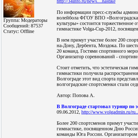
http://34info.ru/news....nastike
По информации пресс-службы админист
волейбола ФГОУ ВПО «Волгоградская
Группа: Модераторы
культуры» состоится торжественное о
Сообщений:
87537
гимнастике Volga-Cup-2012, посвяще
Статус:
Offline
В нем примут участие более 200 спорт
на-Дону, Дербента, Моздока. По шес
20 команд. Гостями спортивного меро
Организатор соревнований - спортив
Стоит отметить, что эстетическая ги
гимнастики получила распространение 
Волгограде этот вид спорта представл
волгоградские спортсменки стали се
Автор: Попова А.
В Волгограде стартовал турнир по 
09.06.2012,
http://www.volgadmin.ru/ru.
Более 200 спортсменов примут участи
гимнастике, посвященном Дню России
команды Юга России. Организатором