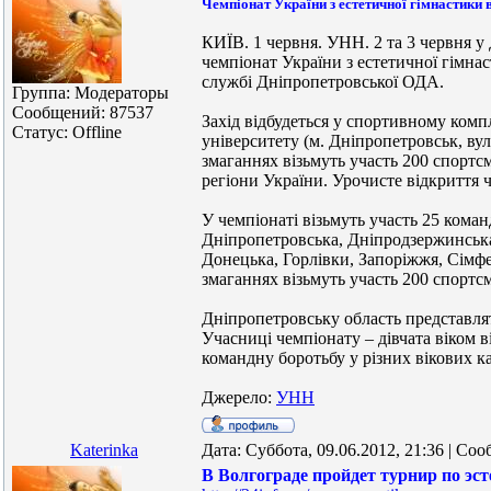
Чемпіонат України з естетичної гімнастики 
КИЇВ. 1 червня. УНН. 2 та 3 червня 
чемпіонат України з естетичної гімна
службі Дніпропетровської ОДА.
Группа: Модераторы
Сообщений:
87537
Захід відбудеться у спортивному комп
Статус:
Offline
університету (м. Дніпропетровськ, вул
змаганнях візьмуть участь 200 спортсм
регіони України. Урочисте відкриття ч
У чемпіонаті візьмуть участь 25 команд
Дніпропетровська, Дніпродзержинська
Донецька, Горлівки, Запоріжжя, Сімфе
змаганнях візьмуть участь 200 спортс
Дніпропетровську область представлят
Учасниці чемпіонату – дівчата віком в
командну боротьбу у різних вікових ка
Джерело:
УНН
Katerinka
Дата: Суббота, 09.06.2012, 21:36 | Со
В Волгограде пройдет турнир по эс