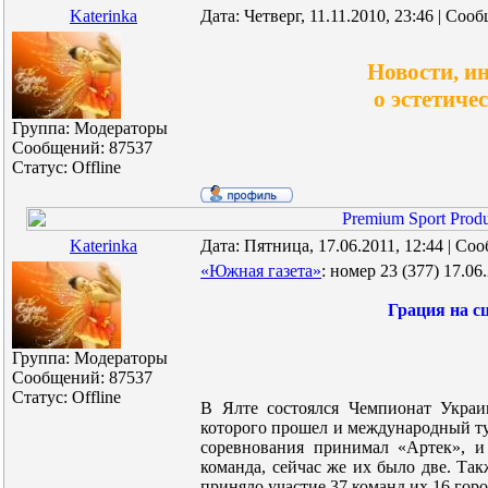
Katerinka
Дата: Четверг, 11.11.2010, 23:46 | Со
Новости, и
о эстетиче
Группа: Модераторы
Сообщений:
87537
Статус:
Offline
Katerinka
Дата: Пятница, 17.06.2011, 12:44 | С
«Южная газета»
: номер 23 (377) 17.06
Грация на с
Группа: Модераторы
Сообщений:
87537
Статус:
Offline
В Ялте состоялся Чемпионат Украи
которого прошел и международный тур
соревнования принимал «Артек», и
команда, сейчас же их было две. Так
приняло участие 37 команд их 16 горо