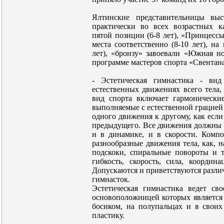
Ялтинские представительницы выс
практически во всех возрастных к
пятой позиции (6-8 лет), «Принцесс
места соответственно (8-10 лет), на
лет), «бронзу» завоевали «Южная но
программе мастеров спорта «Свентана
- Эстетическая гимнастика - вид
естественных движениях всего тела, 
вид спорта включает гармонически
выполняемые с естественной грацией
одного движения к другому, как есл
предыдущего. Все движения должны в
и в динамике, и в скорости. Комп
разнообразные движения тела, как, 
подскоки, спиральные повороты и 
гибкость, скорость, сила, координ
Допускаются и приветствуются разли
гимнасток.
Эстетическая гимнастика ведет св
основоположницей которых является
босиком, на полупальцах и в своих
пластику.