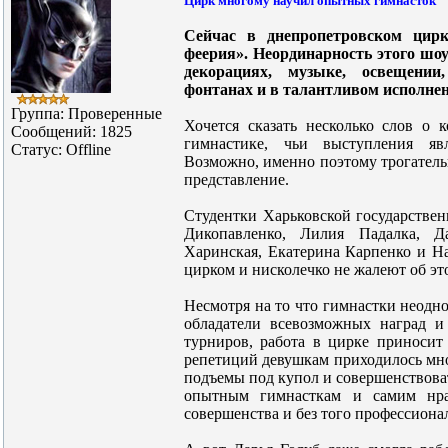
Цирк многому научил опытных гимнасток
Сейчас в днепропетровском цирк
феерия». Неординарность этого шо
декорациях, музыке, освещении
фонтанах и в талантливом исполне
Группа: Проверенные
Хочется сказать несколько слов о 
Сообщений:
1825
гимнастике, чьи выступления яв
Статус:
Offline
Возможно, именно поэтому трогатель
представление.
Студентки Харьковской государствен
Дикопавленко, Лилия Падалка, Д
Харинская, Екатерина Карпенко и На
цирком и нисколечко не жалеют об эт
Несмотря на то что гимнастки неодн
обладатели всевозможных наград и
турниров, работа в цирке приносит
репетиций девушкам приходилось мног
подъемы под купол и совершенствоват
опытным гимнасткам и самим нрав
совершенства и без того профессиона