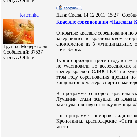
Статус:
Offline
Katerinka
Дата: Среда, 14.12.2011, 15:27 | Сооб
Краевые соревнования «Надежды 
Открытые краевые соревнования по 
завершились в краснодарском спор
спортсменок из 3 муниципальных о
Группа: Модераторы
Петербурга.
Сообщений:
87537
Статус:
Offline
Турнир проходит третий год, в нем 
не участвовали во всероссийских 
тренер краевой СДЮСШОР по худож
этом году соревнования прошли по 
кандидатов в мастера спорта и мастер
В программе сеньоров краснодарс
Лучшими стали девушки из команды
замкнула призовую тройку команда «
По программе юниоров лидировал
Кропоткина, краснодарские «Сити д
места.