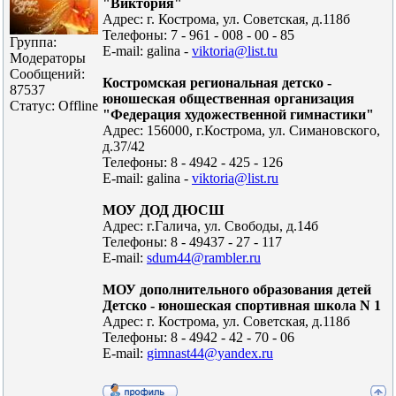
"Виктория"
Адрес: г. Кострома, ул. Советская, д.118б
Телефоны: 7 - 961 - 008 - 00 - 85
Группа:
E-mail: galina -
viktoria@list.tu
Модераторы
Сообщений:
Костромская региональная детско -
87537
юношеская общественная организация
Статус:
Offline
"Федерация художественной гимнастики"
Адрес: 156000, г.Кострома, ул. Симановского,
д.37/42
Телефоны: 8 - 4942 - 425 - 126
E-mail: galina -
viktoria@list.ru
МОУ ДОД ДЮСШ
Адрес: г.Галича, ул. Свободы, д.14б
Телефоны: 8 - 49437 - 27 - 117
E-mail:
sdum44@rambler.ru
МОУ дополнительного образования детей
Детско - юношеская спортивная школа N 1
Адрес: г. Кострома, ул. Советская, д.118б
Телефоны: 8 - 4942 - 42 - 70 - 06
E-mail:
gimnast44@yandex.ru