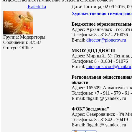
Katerinka
Дата: Пятница, 02.09.2016, 0
Художественная гимнастика
Бюджетное образовательны
Адрес: Архангельск - гос. У
Телефоны: 8 - 8182 - 210036
Группа: Модераторы
E-mail:
director@pionerov.ru
Сообщений:
87537
Статус:
Offline
МКОУ ДОД ДЮСШ
Адрес: Мирный., Ул Ленина, 
Телефоны: 8 - 81834 - 51076
E-mail:
mirsportshcool@mail.ru
Региональная общественная
области
Адрес: 165509, Архангельская 
Телефоны: +7 - 911 - 579 - 61 - 
E-mail: fhgarh @ yandex . ru
ФОК"Звездочка"
Адрес: Северодвинск - Ул Мир
Телефоны: 8 - 81842 - 70419
E-mail: fhgarh @ yandex . ru