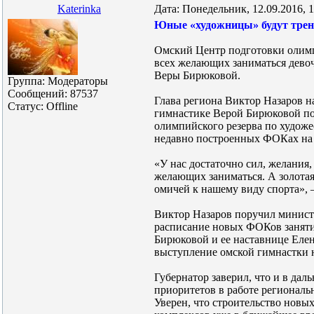
Katerinka
Дата: Понедельник, 12.09.2016, 
Юные «художницы» будут трен
Омский Центр подготовки олимп
всех желающих заниматься девоч
Веры Бирюковой.
Группа: Модераторы
Сообщений:
87537
Глава региона Виктор Назаров н
Статус:
Offline
гимнастике Верой Бирюковой по
олимпийского резерва по худож
недавно построенных ФОКах на
«У нас достаточно сил, желания,
желающих заниматься. А золотая
омичей к нашему виду спорта», 
Виктор Назаров поручил минист
расписание новых ФОКов заняти
Бирюковой и ее наставнице Елен
выступление омской гимнастки 
Губернатор заверил, что и в дал
приоритетов в работе региональ
Уверен, что строительство нов