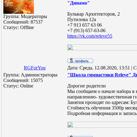
"Динамо"
Бульвар Архитекторов, 2
Группа: Модераторы
Путилова 12а
Сообщений:
87537
+7 913 657 63 06
Статус:
Offline
+7 (913) 657-63-06
https://vk.com/releve55
RGForYou
Дата: Среда, 12.08.2020, 13:51 |
Группа: Администраторы
"Школа гимнастики Releve" 
Сообщений:
15075
Статус:
Online
Дорогие родители
Мы сообщаем о начале набора в
направлению- художественная ги
Занятия проходят по адресам: Б
Стоймость обучения 3500р меся
Подробная информация и запись 