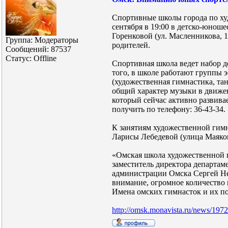
Спортивные школы города по ху
сентября в 19:00 в детско-юно
Горенковой (ул. Масленникова, 
Группа: Модераторы
родителей.
Сообщений:
87537
Статус:
Offline
Спортивная школа ведет набор д
того, в школе работают группы 
(художественная гимнастика, тан
общий характер музыки в движен
который сейчас активно развив
получить по телефону: 36-43-34.
К занятиям художественной г
Ларисы Лебедевой (улица Маяковс
«Омская школа художественной 
заместитель директора департам
администрации Омска Сергей Нес
внимание, огромное количество
Имена омских гимнасток и их по
http://omsk.monavista.ru/news/197