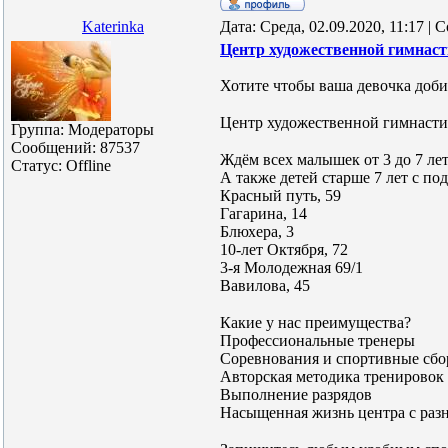
Katerinka
Дата: Среда, 02.09.2020, 11:17 |
Центр художественной гимнаст
Хотите чтобы ваша девочка доб
⠀
Центр художественной гимнастик
Группа: Модераторы
⠀
Сообщений:
87537
Ждём всех малышек от 3 до 7 ле
Статус:
Offline
А также детей старше 7 лет с под
Красный путь, 59
Гагарина, 14
Блюхера, 3
10-лет Октября, 72
3-я Молодежная 69/1
Вавилова, 45
⠀
Какие у нас преимущества?
Профессиональные тренеры
Соревнования и спортивные сб
Авторская методика тренировок 
Выполнение разрядов
Насыщенная жизнь центра с ра
⠀