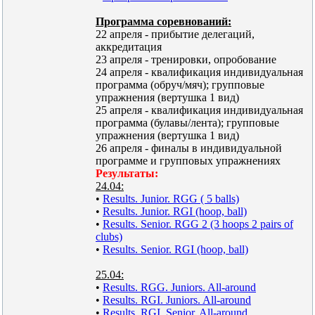
Программа соревнований:
22 апреля - прибытие делегаций,
аккредитация
23 апреля - тренировки, опробование
24 апреля - квалификация индивидуальная
программа (обруч/мяч); групповые
упражнения (вертушка 1 вид)
25 апреля - квалификация индивидуальная
программа (булавы/лента); групповые
упражнения (вертушка 1 вид)
26 апреля - финалы в индивидуальной
программе и групповых упражнениях
Результаты:
24.04:
•
Results. Junior. RGG ( 5 balls)
•
Results. Junior. RGI (hoop, ball)
•
Results. Senior. RGG 2 (3 hoops 2 pairs of
clubs)
•
Results. Senior. RGI (hoop, ball)
25.04:
•
Results. RGG. Juniors. All-around
•
Results. RGI. Juniors. All-around
•
Results. RGI. Senior. All-around