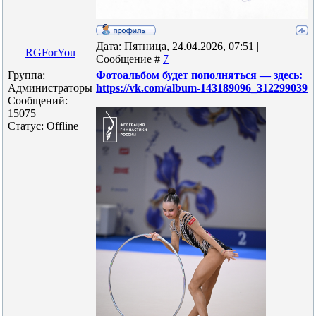
Дата: Пятница, 24.04.2026, 07:51 |
RGForYou
Сообщение #
7
Группа:
Фотоальбом будет пополняться — здесь:
Администраторы
https://vk.com/album-143189096_312299039
Сообщений:
15075
Статус:
Offline