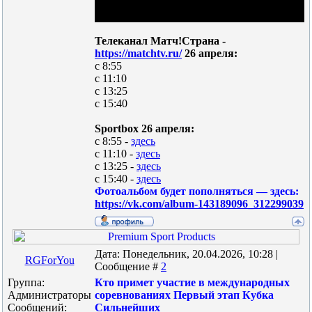
Телеканал Матч!Страна -
https://matchtv.ru/
26 апреля:
с 8:55
с 11:10
с 13:25
с 15:40
Sportbox 26 апреля:
с 8:55 -
здесь
с 11:10 -
здесь
с 13:25 -
здесь
с 15:40 -
здесь
Фотоальбом будет пополняться — здесь:
https://vk.com/album-143189096_312299039
Дата: Понедельник, 20.04.2026, 10:28 |
RGForYou
Сообщение #
2
Группа:
Кто примет участие в международных
Администраторы
соревнованиях Первый этап Кубка
Сообщений:
Сильнейших