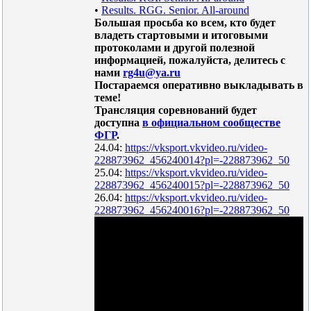
•
Results. RGG. Senior. All-around
Большая просьба ко всем, кто будет
владеть стартовыми и итоговыми
протоколами и другой полезной
информацией, пожалуйста, делитесь с
нами
rg4u@ya.ru
Постараемся оперативно выкладывать в
теме!
Трансляция соревнований будет
доступна
в официальном сообществе
ФГР
.
24.04:
https://vksport.vkvideo.ru/video-
228873962_456240014?pl=-228873962_50
25.04:
https://vksport.vkvideo.ru/video-
228873962_456240015?pl=-228873962_50
26.04:
https://vksport.vkvideo.ru/video-
228873962_456240016?pl=-228873962_50