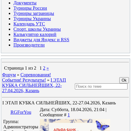
Документы
Турниры России
Турниры заграницы
Турниры Украины
Календарь УТС
Спорт. школы Украины
Калькулятор калорий
Виджеты для Яндекс и RSS
Производители
Страница
1
из
2
1
2
»
Форум
»
Соревнования!
События! Результаты!
»
I ЭТАП
КУБКА СИЛЬНЕЙШИХ, 22-
27.04.2026, Казань
I ЭТАП КУБКА СИЛЬНЕЙШИХ, 22-27.04.2026, Казань
Дата: Суббота, 18.04.2026, 21:04 |
RGForYou
Сообщение #
1
Группа:
Администраторы