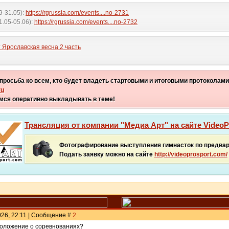
9-31.05):
https://rgrussia.com/events....no-2731
1.05-05.06):
https://rgrussia.com/events....no-2732
 Ярославская весна 2 часть
росьба ко всем, кто будет владеть стартовыми и итоговыми протоколами
ru
мся оперативно выкладывать в теме!
Трансляция от компании "Медиа Арт" на сайте VideoP
Фотографирование выступления гимнасток по предва
Подать заявку можно на сайте
http://videoprosport.com/
2026, 22:11 | Сообщение #
2
положение о соревнованиях?