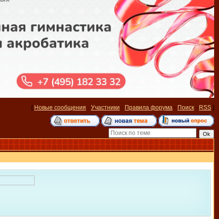
[
Новые сообщения
·
Участники
·
Правила форума
·
Поиск
·
RSS
]