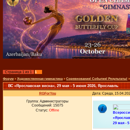
Страница
1
из
1
1
Форум
»
Художественная гимнастика
»
Соревнования! События! Результаты!
»
ВС «Ярославская весна», 29 мая - 5 июня 2026, Ярославль
RGForYou
Дата: Среда, 15.04.20
Группа: Администраторы
Сообщений:
15075
Статус:
Offline
Всеросси
«Ярослав
29 мая - 