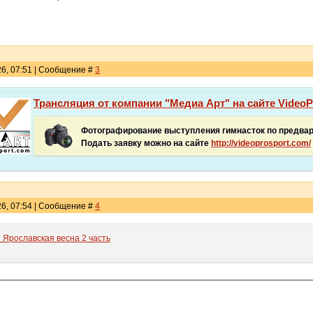
26, 07:51 | Сообщение #
3
Трансляция от компании "Медиа Арт" на сайте VideoP
Фотографирование выступления гимнасток по предва
Подать заявку можно на сайте
http://videoprosport.com/
26, 07:54 | Сообщение #
4
 Ярославская весна 2 часть