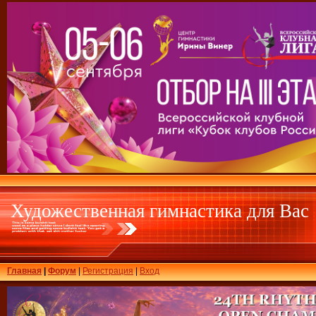
Художественная гимнастика для Вас
Главная
|
Форум
|
Регистрация
|
Вход