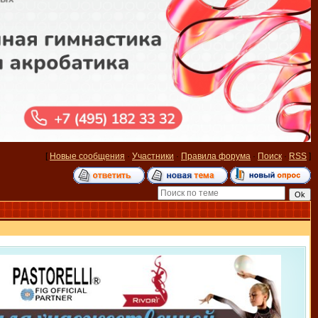
[
Новые сообщения
·
Участники
·
Правила форума
·
Поиск
·
RSS
]