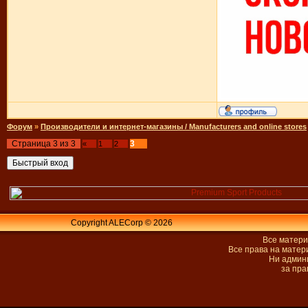
Форум
»
Производители и интернет-магазины / Manufacturers and online stores
Страница
3
из
3
3
«
1
2
Copyright ALECorp © 2026
Все матери
Все права на матер
Ни админи
за пра