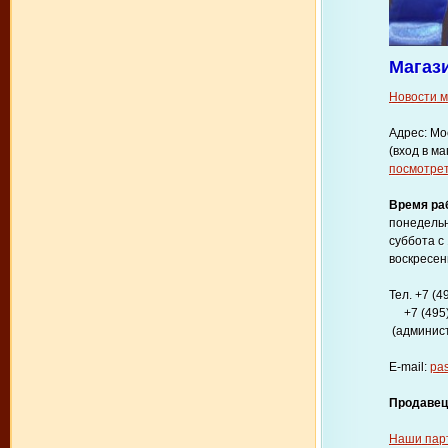
Магаз
Новости 
Адрес: Мо
(вход в м
посмотрет
Время ра
понедельн
суббота с 
воскресен
Тел. +7 (4
+7 (495)
(админис
E-mail:
pas
Продавец
Наши пар