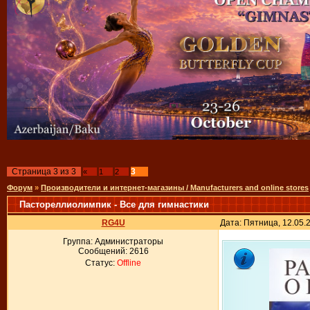
Страница
3
из
3
3
«
1
2
Форум
»
Производители и интернет-магазины / Manufacturers and online stores
Пастореллиолимпик - Все для гимнастики
RG4U
Дата: Пятница, 12.05.
Группа: Администраторы
Сообщений:
2616
Статус:
Offline