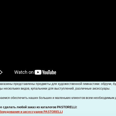
агазины представлены предметы для художественной гимнастики: обручи, бул
ы нескольких видов, купальники для выступлений, различные аксессуары.
аемся обеспечить наших больших и маленьких клиентов всем необходимым д
е сделать любой заказ из каталогов PASTORELLI:
оборудования и аксессуаров PASTORELLI