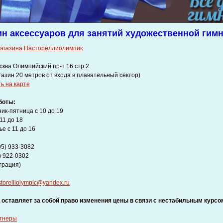
ин аксессуаров для занятий художественной гимн
магазина Пастореллиолимпик
сква Олимпийский пр-т 16 стр.2
агазин 20 метров от входа в плавательный сектор)
ь на карте
боты:
ик-пятница с 10 до 19
11 до 18
ье с 11 до 16
95) 933-3082
 922-0302
трация)
torelliolympic@yandex.ru
 оставляет за собой право изменения цены в связи с нестабильным курсо
тнеры