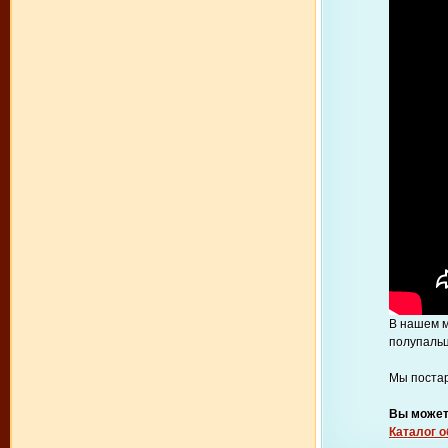
В нашем м
полупальц
Мы постар
Вы может
Каталог 