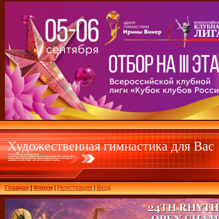
Художественная гимнастика для Вас
Главная
|
Форум
|
Регистрация
|
Вход