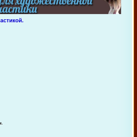
астикой.
м.