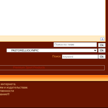
Поиск:
 интернета.
ям и издательствам.
ственности
ание!!!