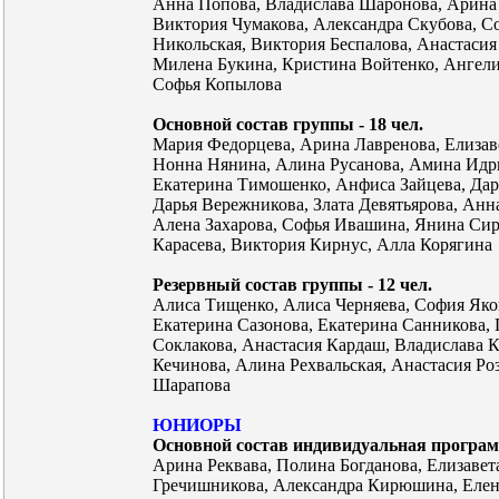
Анна Попова, Владислава Шаронова, Арина 
Виктория Чумакова, Александра Скубова, С
Никольская, Виктория Беспалова, Анастасия
Милена Букина, Кристина Войтенко, Ангели
Софья Копылова
Основной состав группы - 18 чел.
Мария Федорцева, Арина Лавренова, Елизаве
Нонна Нянина, Алина Русанова, Амина Идр
Екатерина Тимошенко, Анфиса Зайцева, Дар
Дарья Вережникова, Злата Девятьярова, Анн
Алена Захарова, Софья Ивашина, Янина Сир
Карасева, Виктория Кирнус, Алла Корягина
Резервный состав группы - 12 чел.
Алиса Тищенко, Алиса Черняева, София Яко
Екатерина Сазонова, Екатерина Санникова,
Соклакова, Анастасия Кардаш, Владислава К
Кечинова, Алина Рехвальская, Анастасия Ро
Шарапова
ЮНИОРЫ
Основной состав индивидуальная программ
Арина Реквава, Полина Богданова, Елизавет
Гречишникова, Александра Кирюшина, Елен