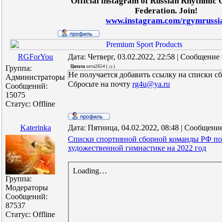
Official instagram of Russian Rhythmic
Federation. Join!
www.instagram.com/rgymrussi
RGForYou
Дата: Четверг, 03.02.2022, 22:58 | Сообщение
Группа:
Цитата
sova2654
(
)
Не получается добавить ссылку на списки с
Администраторы
Сбросьте на почту
rg4u@ya.ru
Сообщений:
15075
Статус:
Offline
Katerinka
Дата: Пятница, 04.02.2022, 08:48 | Сообщени
Списки спортивной сборной команды РФ по
художественной гимнастике на 2022 год
Группа:
Модераторы
Сообщений:
87537
Статус:
Offline