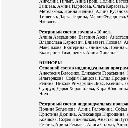
Ангелина Гильдт, Анна Грош, Полина Евтее
Зайцева, Амина Идрисова, Ольга Карасева, 
Метелькова, Нонна Нянина, Алина Русанова
Тищенко, Дарья Тюрина, Мария Федорцева,
Яковлева
Резервный состав группы - 10 чел.
Алина Аверьянова, Евгения Азева, Анастаси
Владислава Карнович, Елизавета Лозовая, А
Максимова, Екатерина Санникова, Полина С
Екатерина Тимошенко, Алиса Хананова
ЮНИОРЫ
Основной состав индивидуальная программ
Анастасия Власенко, Елизавета Гераськина,
Ильтерякова, София Ланцова, Юлия Процен
Репина, Николь Римарачин Диас, Ксения Са
Супрун, Дарья Хорошилова, Кира Яблочнико
Янус
Резервный состав индивидуальная програм
Полина Богданова, Алина Галочкина, Софья
Кристина Дюпина, Александра Кирюшина, 
Ковшова, Софья Никольская, Анастасия Пуг
Резник, Арина Реквава, Алиса Стамат, Анна