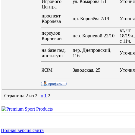
Игрового
ул. Комарова 1/1
Уточня
Центра
проспект
пр. Королёва 7/19
Уточня
Королёва
вт, чт -
переулок
пер. Корневой 22/10
18/19ч.,
Корневой
с 11ч.
на базе пед.
пер. Днепровский,
Уточня
института
116
ЖЗМ
Заводская, 25
Уточня
Страница
2
из
2
«
1
2
Полная версия сайта