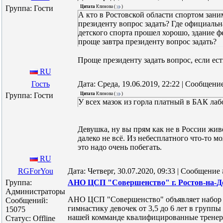
Группа: Гости
Цитата
Климова
(
)
А кто в Ростовской области спортом зани
президенту вопрос задать? Где официаль
детского спорта прошел хорошо, здание 
проще завтра президенту вопрос задать?
Проще президенту задать вопрос, если ест
RU
Гость
Дата: Среда, 19.06.2019, 22:22 | Сообщени
Группа: Гости
Цитата
Климова
(
)
У всех мазок из горла платный в БАК ла
Девушка, ну вы прям как не в России живёт
далеко не всё. Из небесплатного что-то м
это надо очень побегать.
RU
RGForYou
Дата: Четверг, 30.07.2020, 09:33 | Сообщение
Группа:
АНО ЦСП "Совершенство" г. Ростов-на-Д
Администраторы
АНО ЦСП "Совершенство" объявляет набор 
Сообщений:
гимнастику девочек от 3,5 до 6 лет в группы
15075
нашей комманде квалифицированные тренер
Статус:
Offline