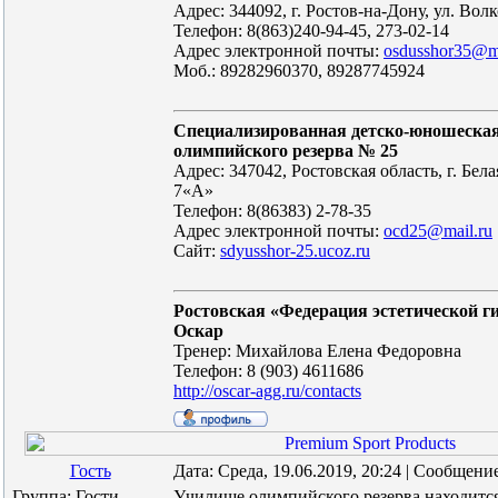
Адрес: 344092, г. Ростов-на-Дону, ул. Волк
Телефон: 8(863)240-94-45, 273-02-14
Адрес электронной почты:
osdusshor35@ma
Моб.: 89282960370, 89287745924
Специализированная детско-юношеска
олимпийского резерва № 25
Адрес: 347042, Ростовская область, г. Бел
7«А»
Телефон: 8(86383) 2-78-35
Адрес электронной почты:
ocd25@mail.ru
Сайт:
sdyusshor-25.ucoz.ru
Ростовская «Федерация эстетической 
Оскар
Тренер: Михайлова Елена Федоровна
Телефон: 8 (903) 4611686
http://oscar-agg.ru/contacts
Гость
Дата: Среда, 19.06.2019, 20:24 | Сообщени
Группа: Гости
Училище олимпийского резерва находится п