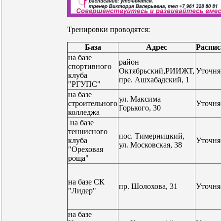
Тренировки проводятся:
База
Адрес
Распис
на базе
район
спортивного
Октябрьский,РИИЖТ,
Уточня
клуба
пре. Ашхабадский, 1
"РГУПС"
на базе
ул. Максима
строительного
Уточня
Горького, 30
колледжа
на базе
теннисного
пос. Тимерницкий,
клуба
Уточня
ул. Московская, 38
"Ореховая
роща"
на базе СК
пр. Шолохова, 31
Уточня
"Лидер"
на базе