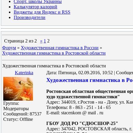
Спорт. школы Украины
Калькулятор калорий
Виджеты для Яндекс и RSS
Производители
Страница
2
из
2
«
1
2
Форум
»
Художественная гимнастика в России
»
Художественная гимнастика в Ростовской области
Художественная гимнастика в Ростовской области
Katerinka
Дата: Пятница, 02.09.2016, 10:52 | Сообщ
Художественная гимнастика в Ро
Ростовская областная общественная о
худо художественной гимнастики"
Адрес: 344019, г.Ростов - на - Дону, ул. Кая
Группа:
Телефоны: 8 - 863 - 251 - 14 - 65
Модераторы
E-mail: stacenkom @ mail . ru
Сообщений:
87537
Статус:
Offline
ГБОУ ДОД РО "СДЮСШОР-25"
Адрес: 347042, РОСТОВСКАЯ область, 