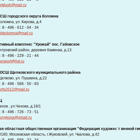
ortdush@mail.ru
Ш городского округа Коломна
Коломна, ул. Кирова, д.4
8 - 496 - 612 - 04 - 34
shkolomna@mail.ru
тивный комплекс "Урожай" пос. Габовское
итровский район, деревня Каменка, д.13
8 - 496 - 229 - 21 - 44
osport@list.ru
СШ Щелковского муниципального района
Щелково, ул. Пушкина, д.22
8 - 496 - 566 - 50 - 83
orts2012@mail.ru
Ц
ехов , ул.Чехова, д.18/1
8 - 496 - 726 - 73 - 51
ozyrkova@gmail.ru
ая областная общественная организация "Федерация художес т венной ги
180, Московская область, г.Жуковский, ул. Чкалова, д.42