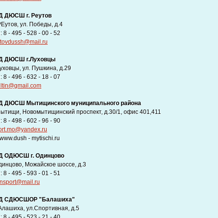
 ДЮСШ г. Реутов
РЕутов, ул. Победы, д.4
8 - 495 - 528 - 00 - 52
utovdussh@mail.ru
Д ДЮСШ г.Луховцы
Луховцы, ул. Пушкина, д.29
8 - 496 - 632 - 18 - 07
eltin@gmail.com
 ДЮСШ Мытищинского муниципального района
Мытищи, Новомытищинский проспект, д.30/1, офис 401,411
8 - 498 - 602 - 96 - 90
ort.mo@yandex.ru
www.dush - mytischi.ru
 ОДЮСШ г. Одинцово
Одинцово, Можайское шоссе, д.3
8 - 495 - 593 - 01 - 51
nsport@mail.ru
Д СДЮСШОР "Балашиха"
БАлашиха, ул.Спортивная, д.5
8 - 495 - 523 - 21 - 40