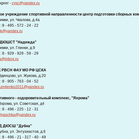
hgeer -
cysc@yandex.ru
ое учреждение спортивной направленности центр подготовки сборных ком
Химки, ул. Чкалова, д.4а
8 - 495 - 572 - 24 - 22
sk@yandex.ru
 ДЮШСТ "Надежда"
имки, ул. Глинки, д.9
8 - 929 - 929 - 59 - 29
a@inbox.ru
 РВСН ФАУ МО РФ ЦСКА
Одинцово, ул. Жукова, д.20
8 - 905 - 763 - 04 - 52
um4enko2011@yandex.ru
тивного - оздоровительный комплекс, "Яхрома"
Яхрома, ул. Советская, д4
8 - 496 - 225 - 12 - 31
ityaschka@yandex.ru
Д ДЮСШ "Дубна"
убна, ул. Энтузиастов, д.6
8 - 496 - 21 - 317 - 40 - 49