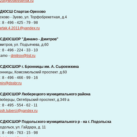
ozd@woskresensk.ru
 ДЮСШ Спартак-Орехово
ехово - Зуево, ул. Торфобрекетная, д.4
8 - 496 - 425 - 79 - 98
artak.4.2011@yandex.ru
СДЮСШОР "Динамо - Дмитров"
митров, ул. Подъячева, д.60
8 - 496 - 224 - 33 - 10
namo -
dmitrov@list.ru
СДЮСШОР г. Бронницы им. А. Сыроежкина
онницы, Комсомольский проспект. д.60
8 - 496 - 466 - 99 - 16
min@dssbr.ru
СДЮСШОР Люберецкого муниципального района
 Люберцы, Октябрьский проспект, д.349 а
8 - 495 - 554 - 62 - 11
ssh.luberci@yandex.ru
СДЮСШОР Подольского муниципального р - на г. Подольска
Подольск, ул. Гайдара, д. 11
8 - 496 - 763 - 15 - 98