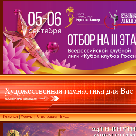
Художественная гимнастика для Вас
Главная
|
Форум
|
Регистрация
|
Вход