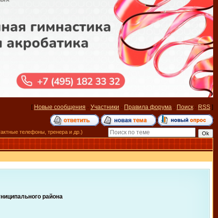
[
Новые сообщения
·
Участники
·
Правила форума
·
Поиск
·
RSS
]
тактные телефоны, тренера и др.)
униципального района