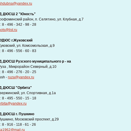
shdubna@yandex.ru
Д ДЮСШ 2 "Юность"
рофоминский район, п. Селятино, ул. Клубная, д.7
8 - 496 - 342 - 98 - 28
ots@list.ru
УДЮС г.Жуковский
уковский, ул. Комсомольская, д.9
8 - 496 - 556 - 60 - 83
 ДЮСШ Рузского муниципального р - на
 Руза , Микрорайон Северный, д.10
8 - 496 - 276 - 20 - 25
ssh -
ruza@yandex.ru
Д ДЮСШ "Орбита"
Дзержинский, ул. Спортивная, д.1а
8 - 495 - 550 - 15 - 18
orbita@yandex.ru
 ДЮСШ г. Пушкино
 Пушкино, Московский проспект, д.29
8 - 916 - 118 - 61 - 26
ita1962@mail.ru