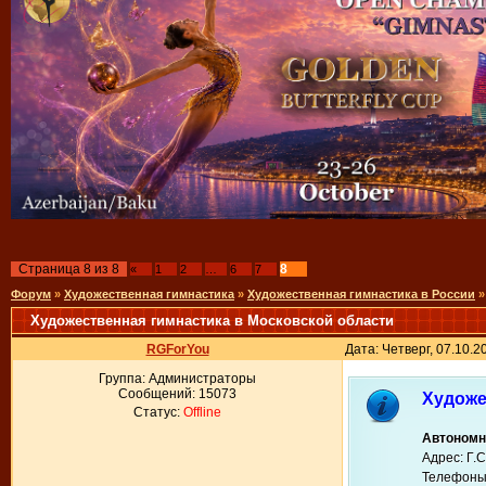
Страница
8
из
8
8
«
1
2
…
6
7
Форум
»
Художественная гимнастика
»
Художественная гимнастика в России
»
Художественная гимнастика в Московской области
RGForYou
Дата: Четверг, 07.10.
Группа: Администраторы
Сообщений:
15073
Художе
Статус:
Offline
Автономн
Адрес: Г.
Телефоны: 