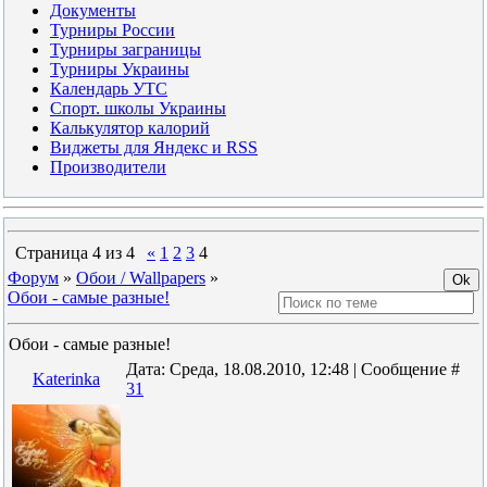
Документы
Турниры России
Турниры заграницы
Турниры Украины
Календарь УТС
Спорт. школы Украины
Калькулятор калорий
Виджеты для Яндекс и RSS
Производители
Страница
4
из
4
«
1
2
3
4
Форум
»
Обои / Wallpapers
»
Обои - самые разные!
Обои - самые разные!
Дата: Среда, 18.08.2010, 12:48 | Сообщение #
Katerinka
31