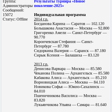
Группа:
Результаты турнира «Новое
Администраторы
поколение-2025»
Сообщений:
15072
Индивидуальная программа
Статус:
Offline
2014 г.р.
Богданова Карина — Саратов — 102.120
Большакова Анастасия — Москва — 92.800
Григоренко Амели — Санкт-Петербург —
90.770
Корончевская Стефания — Санкт-
Петербург — 87.780
Сидоркина Валерия — Саранск — 87.180
Сирык Ксения — Балашиха — 83.120
2013 г.р.
Денисова Варвара — Москва — 85.580
Чеканова Полина — Архангельск — 85.580
Кабакова Алиса — Архангельск — 85.210
Ворновицкая Алиса — Москва — 84.110
Новикова Софья — Южно-Сахалинск —
84.010
Пшеничникова Василиса — Москва —
83.820
Лукьянчикова Ульяна — Самара — 81.640