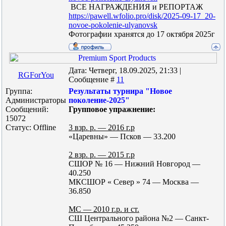
ВСЕ НАГРАЖДЕНИЯ и РЕПОРТАЖ
https://pawell.wfolio.pro/disk/2025-09-17_20-
novoe-pokolenie-ulyanovsk
️Фотографии хранятся до 17 октября 2025г
Дата: Четверг, 18.09.2025, 21:33 |
RGForYou
Сообщение #
11
Группа:
Результаты турнира "Новое
Администраторы
поколение-2025"
Сообщений:
Групповое упражнение:
15072
Статус:
Offline
3 взр. р. — 2016 г.р
«Царевны» — Псков — 33.200
2 взр. р. — 2015 г.р
СШОР № 16 — Нижний Новгород —
40.250
МКСШОР « Север » 74 — Москва —
36.850
МС — 2010 г.р. и ст.
СШ Центрального района №2 — Санкт-