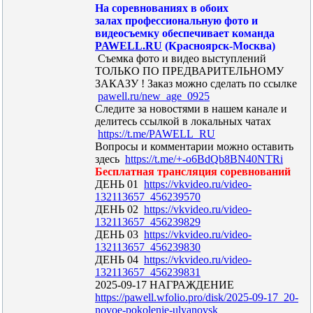
На соревнованиях в обоих
залах профессиональную фото и
видеосъемку обеспечивает команда
PAWELL.RU
(Красноярск-Москва)
Съемка фото и видео выступлений
ТОЛЬКО ПО ПРЕДВАРИТЕЛЬНОМУ
ЗАКАЗУ ! Заказ можно сделать по ссылке
pawell.ru/new_age_0925
Следите за новостями в нашем канале и
делитесь ссылкой в локальных чатах
https://t.me/PAWELL_RU
Вопросы и комментарии можно оставить
здесь
https://t.me/+-o6BdQb8BN40NTRi
Бесплатная трансляция соревнований
ДЕНЬ 01
https://vkvideo.ru/video-
132113657_456239570
ДЕНЬ 02
https://vkvideo.ru/video-
132113657_456239829
ДЕНЬ 03
https://vkvideo.ru/video-
132113657_456239830
ДЕНЬ 04
https://vkvideo.ru/video-
132113657_456239831
2025-09-17 НАГРАЖДЕНИЕ
https://pawell.wfolio.pro/disk/2025-09-17_20-
novoe-pokolenie-ulyanovsk